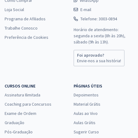
Como Comprar
WhatsApp
Loja Social
E-mail
Programa de Afiliados
Telefone: 3003-0894
Trabalhe Conosco
Horário de atendimento:
segunda a sexta (8h às 20h),
Preferência de Cookies
sábado (9h às 13h).
Foi aprovado?
Envie-nos a sua história!
CURSOS ONLINE
PÁGINAS ÚTEIS
Assinatura Ilimitada
Depoimentos
Coaching para Concursos
Material Grátis
Exame de Ordem
Aulas ao Vivo
Graduação
Aulas Grátis
Pós-Graduação
Sugerir Curso