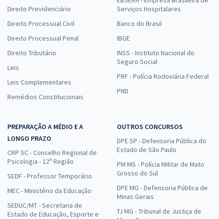
Direito Previdenciário
Serviços Hospitalares
Direito Processual Civil
Banco do Brasil
Direito Processual Penal
IBGE
Direito Tributário
INSS - Instituto Nacional do
Seguro Social
Leis
PRF - Polícia Rodoviária Federal
Leis Complementares
PND
Remédios Constitucionais
PREPARAÇÃO A MÉDIO E A
OUTROS CONCURSOS
LONGO PRAZO
DPE SP - Defensoria Pública do
Estado de São Paulo
CRP SC - Conselho Regional de
Psicologia - 12ª Região
PM MS - Polícia Militar de Mato
Grosso do Sul
SEDF - Professor Temporário
DPE MG - Defensoria Pública de
MEC - Ministério da Educação
Minas Gerais
SEDUC/MT - Secretaria de
TJ MG - Tribunal de Justiça de
Estado de Educação, Esporte e