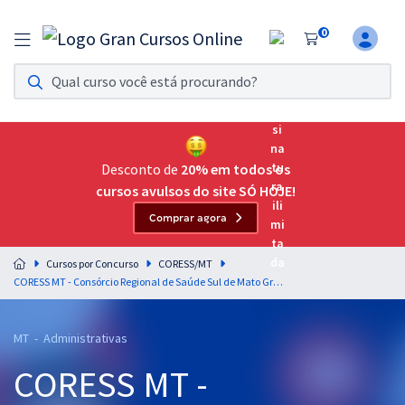
0
Assinatura Ilimitada 11
Acesso a todos os cursos. Teste grátis por 7 dias!
Assinatura OAB Até Passar
Acesso ilimitado a toda preparação para o Exame da
Desconto de
20% em todos os
Ordem, até você passar!
cursos avulsos do site SÓ HOJE!
Comprar agora
Residências Multiprofissionais
Preparação completa e intensiva para as principais
Cursos por Concurso
CORESS/MT
residências em saúde do Brasil
CORESS MT - Consórcio Regional de Saúde Sul de Mato Grosso - Assistente Administrativo
Concursos
MT - Administrativas
Assinatura Ilimitada
CORESS MT -
Cursos 20% OFF