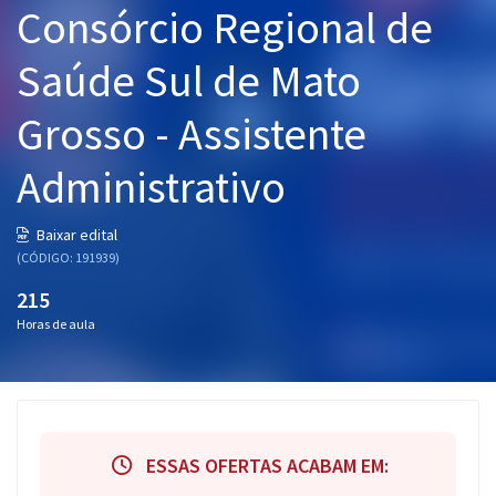
Consórcio Regional de
Pós
Saúde Sul de Mato
Graduação
Grosso - Assistente
OAB
Administrativo
Mentorias
Questões grátis
Baixar edital
(CÓDIGO: 191939)
Conteúdo gratuito
215
Blog
Horas de aula
Aprovados
Atendimento
ESSAS OFERTAS ACABAM EM: