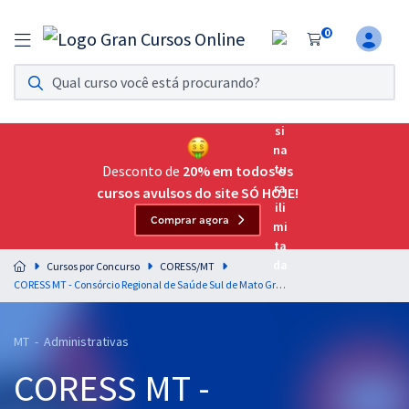
0
Assinatura Ilimitada 11
Acesso a todos os cursos. Teste grátis por 7 dias!
Assinatura OAB Até Passar
Acesso ilimitado a toda preparação para o Exame da
Desconto de
20% em todos os
Ordem, até você passar!
cursos avulsos do site SÓ HOJE!
Comprar agora
Residências Multiprofissionais
Preparação completa e intensiva para as principais
Cursos por Concurso
CORESS/MT
residências em saúde do Brasil
CORESS MT - Consórcio Regional de Saúde Sul de Mato Grosso - Conhecimentos Específicos para o cargo de Assistente Administrativo
Concursos
MT - Administrativas
Assinatura Ilimitada
CORESS MT -
Cursos 20% OFF