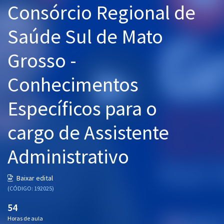
Consórcio Regional de
Pós
Saúde Sul de Mato
Graduação
Grosso -
OAB
Conhecimentos
Mentorias
Específicos para o
Questões grátis
Conteúdo gratuito
cargo de Assistente
Blog
Administrativo
Aprovados
Baixar edital
(CÓDIGO: 192025)
Atendimento
54
Horas de aula