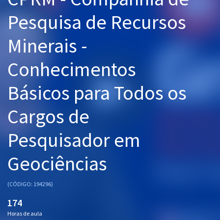
Pós
Pesquisa de Recursos
Graduação
Minerais -
OAB
Conhecimentos
Mentorias
Básicos para Todos os
Questões grátis
Cargos de
Conteúdo gratuito
Pesquisador em
Blog
Geociências
Aprovados
(CÓDIGO: 194296)
Atendimento
174
Horas de aula