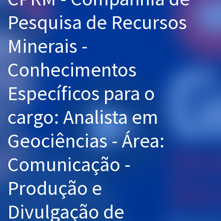
Pós
Pesquisa de Recursos
Graduação
Minerais -
OAB
Conhecimentos
Mentorias
Específicos para o
Questões grátis
cargo: Analista em
Conteúdo gratuito
Geociências - Área:
Blog
Comunicação -
Aprovados
Produção e
Atendimento
Divulgação de