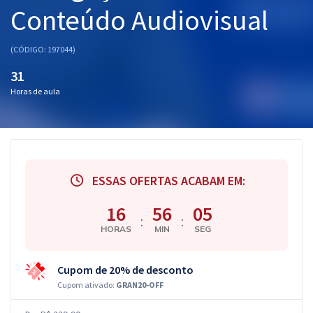
Conteúdo Audiovisual
(CÓDIGO: 197044)
31
Horas de aula
ESSAS OFERTAS ACABAM EM:
16
56
04
:
:
HORAS
MIN
SEG
Cupom de 20% de desconto
Cupom ativado:
GRAN20-OFF