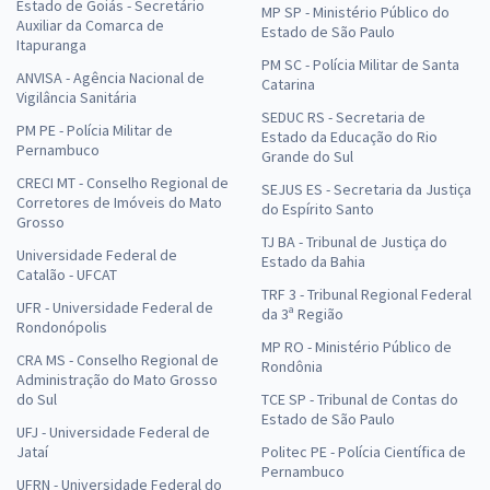
Estado de Goiás - Secretário
MP SP - Ministério Público do
Auxiliar da Comarca de
Estado de São Paulo
Itapuranga
PM SC - Polícia Militar de Santa
ANVISA - Agência Nacional de
Catarina
Vigilância Sanitária
SEDUC RS - Secretaria de
PM PE - Polícia Militar de
Estado da Educação do Rio
Pernambuco
Grande do Sul
CRECI MT - Conselho Regional de
SEJUS ES - Secretaria da Justiça
Corretores de Imóveis do Mato
do Espírito Santo
Grosso
TJ BA - Tribunal de Justiça do
Universidade Federal de
Estado da Bahia
Catalão - UFCAT
TRF 3 - Tribunal Regional Federal
UFR - Universidade Federal de
da 3ª Região
Rondonópolis
MP RO - Ministério Público de
CRA MS - Conselho Regional de
Rondônia
Administração do Mato Grosso
do Sul
TCE SP - Tribunal de Contas do
Estado de São Paulo
UFJ - Universidade Federal de
Jataí
Politec PE - Polícia Científica de
Pernambuco
UFRN - Universidade Federal do