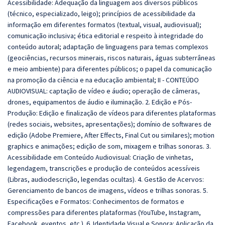
Acessibilidade: Adequação da linguagem aos diversos públicos
(técnico, especializado, leigo); princípios de acessibilidade da
informação em diferentes formatos (textual, visual, audiovisual);
comunicação inclusiva; ética editorial e respeito à integridade do
conteúdo autoral; adaptação de linguagens para temas complexos
(geociências, recursos minerais, riscos naturais, águas subterrâneas
e meio ambiente) para diferentes públicos; o papel da comunicação
na promoção da ciência e na educação ambiental; II - CONTEÚDO
AUDIOVISUAL: captação de vídeo e áudio; operação de câmeras,
drones, equipamentos de áudio e iluminação. 2. Edição e Pós-
Produção: Edição e finalização de vídeos para diferentes plataformas
(redes sociais, websites, apresentações); domínio de softwares de
edição (Adobe Premiere, After Effects, Final Cut ou similares); motion
graphics e animações; edição de som, mixagem e trilhas sonoras. 3.
Acessibilidade em Conteúdo Audiovisual: Criação de vinhetas,
legendagem, transcrições e produção de conteúdos acessíveis
(Libras, audiodescrição, legendas ocultas). 4. Gestão de Acervos:
Gerenciamento de bancos de imagens, vídeos e trilhas sonoras. 5.
Especificações e Formatos: Conhecimentos de formatos e
compressões para diferentes plataformas (YouTube, Instagram,
Facebook, eventos, etc.). 6. Identidade Visual e Sonora: Aplicação da