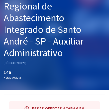
Regional de
Pós
Abastecimento
Graduação
Integrado de Santo
OAB
André - SP - Auxiliar
Mentorias
Administrativo
Questões grátis
Conteúdo gratuito
(CÓDIGO: 201420)
Blog
146
Horas de aula
Aprovados
Atendimento
ESSAS OFERTAS ACABAM EM: