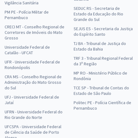
Vigilância Sanitária
SEDUC RS - Secretaria de
PM PE - Polícia Militar de
Estado da Educação do Rio
Pernambuco
Grande do Sul
CRECI MT - Conselho Regional de
SEJUS ES - Secretaria da Justiça
Corretores de Imóveis do Mato
do Espírito Santo
Grosso
TJ BA - Tribunal de Justiça do
Universidade Federal de
Estado da Bahia
Catalão - UFCAT
TRF 3 - Tribunal Regional Federal
UFR - Universidade Federal de
da 3ª Região
Rondonópolis
MP RO - Ministério Público de
CRA MS - Conselho Regional de
Rondônia
Administração do Mato Grosso
do Sul
TCE SP - Tribunal de Contas do
Estado de São Paulo
UFJ - Universidade Federal de
Jataí
Politec PE - Polícia Científica de
Pernambuco
UFRN - Universidade Federal do
Rio Grande do Norte
UFCSPA - Universidade Federal
de Ciência da Saúde de Porto
Alegre