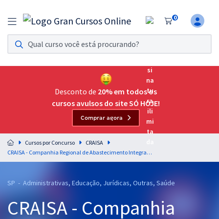
0
Assinatura Ilimitada 11
Acesso a todos os cursos. Teste grátis por 7 dias!
Assinatura OAB Até Passar
Acesso ilimitado a toda preparação para o Exame da
Desconto de
20% em todos os
Ordem, até você passar!
cursos avulsos do site SÓ HOJE!
Comprar agora
Residências Multiprofissionais
Preparação completa e intensiva para as principais
Cursos por Concurso
CRAISA
residências em saúde do Brasil
CRAISA - Companhia Regional de Abastecimento Integrado de Santo André - SP - Auxiliar Administrativo
Concursos
SP - Administrativas, Educação, Jurídicas, Outras, Saúde
Assinatura Ilimitada
CRAISA - Companhia
Cursos 20% OFF