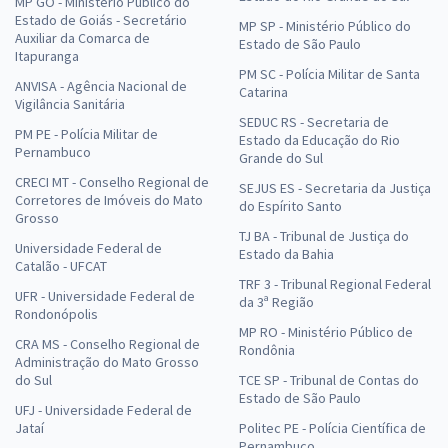
MP GO - Ministério Público do
Estado de Goiás - Secretário
MP SP - Ministério Público do
Auxiliar da Comarca de
Estado de São Paulo
Itapuranga
PM SC - Polícia Militar de Santa
ANVISA - Agência Nacional de
Catarina
Vigilância Sanitária
SEDUC RS - Secretaria de
PM PE - Polícia Militar de
Estado da Educação do Rio
Pernambuco
Grande do Sul
CRECI MT - Conselho Regional de
SEJUS ES - Secretaria da Justiça
Corretores de Imóveis do Mato
do Espírito Santo
Grosso
TJ BA - Tribunal de Justiça do
Universidade Federal de
Estado da Bahia
Catalão - UFCAT
TRF 3 - Tribunal Regional Federal
UFR - Universidade Federal de
da 3ª Região
Rondonópolis
MP RO - Ministério Público de
CRA MS - Conselho Regional de
Rondônia
Administração do Mato Grosso
do Sul
TCE SP - Tribunal de Contas do
Estado de São Paulo
UFJ - Universidade Federal de
Jataí
Politec PE - Polícia Científica de
Pernambuco