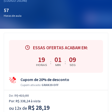
(CÓDIGO: 201340)
57
Horas de aula
ESSAS OFERTAS ACABAM EM:
19
01
08
:
:
HORAS
MIN
SEG
Cupom de 20% de desconto
Cupom ativado:
GRAN20-OFF
De:
R$ 422,80
Por:
R$ 338,24
à vista
R$ 28,19
ou
12x de