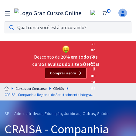
0
Assinatura Ilimitada 11
Acesso a todos os cursos. Teste grátis por 7 dias!
Assinatura OAB Até Passar
Acesso ilimitado a toda preparação para o Exame da
Desconto de
20% em todos os
Ordem, até você passar!
cursos avulsos do site SÓ HOJE!
Comprar agora
Residências Multiprofissionais
Preparação completa e intensiva para as principais
Cursos por Concurso
CRAISA
residências em saúde do Brasil
CRAISA - Companhia Regional de Abastecimento Integrado de Santo André - SP - Conhecimentos Específicos Para o Cargo de Assistente Social com a Equipe Gran
Concursos
SP - Administrativas, Educação, Jurídicas, Outras, Saúde
Assinatura Ilimitada
CRAISA - Companhia
Cursos 20% OFF