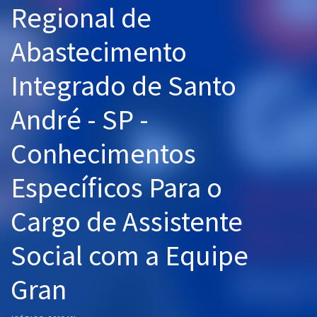
Regional de
Pós
Abastecimento
Graduação
Integrado de Santo
OAB
André - SP -
Mentorias
Conhecimentos
Questões grátis
Conteúdo gratuito
Específicos Para o
Blog
Cargo de Assistente
Aprovados
Social com a Equipe
Atendimento
Gran