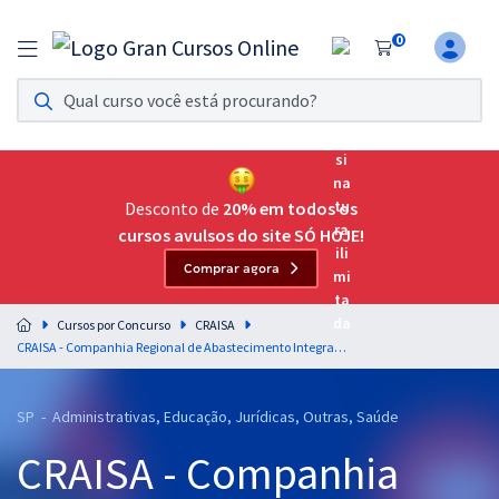
0
Assinatura Ilimitada 11
Acesso a todos os cursos. Teste grátis por 7 dias!
Assinatura OAB Até Passar
Acesso ilimitado a toda preparação para o Exame da
Desconto de
20% em todos os
Ordem, até você passar!
cursos avulsos do site SÓ HOJE!
Comprar agora
Residências Multiprofissionais
Preparação completa e intensiva para as principais
Cursos por Concurso
CRAISA
residências em saúde do Brasil
CRAISA - Companhia Regional de Abastecimento Integrado de Santo André - SP - Conhecimentos Específicos Para o Cargo de Nutricionista com a Equipe Gran
Concursos
SP - Administrativas, Educação, Jurídicas, Outras, Saúde
Assinatura Ilimitada
CRAISA - Companhia
Cursos 20% OFF