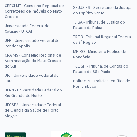
CRECI MT - Conselho Regional de
SEJUS ES - Secretaria da Justiça
Corretores de Imóveis do Mato
do Espírito Santo
Grosso
TJ BA - Tribunal de Justiça do
Universidade Federal de
Estado da Bahia
Catalão - UFCAT
TRF 3 - Tribunal Regional Federal
UFR - Universidade Federal de
da 3ª Região
Rondonópolis
MP RO - Ministério Público de
CRA MS - Conselho Regional de
Rondônia
Administração do Mato Grosso
do Sul
TCE SP - Tribunal de Contas do
Estado de São Paulo
UFJ - Universidade Federal de
Jataí
Politec PE - Polícia Científica de
Pernambuco
UFRN - Universidade Federal do
Rio Grande do Norte
UFCSPA - Universidade Federal
de Ciência da Saúde de Porto
Alegre