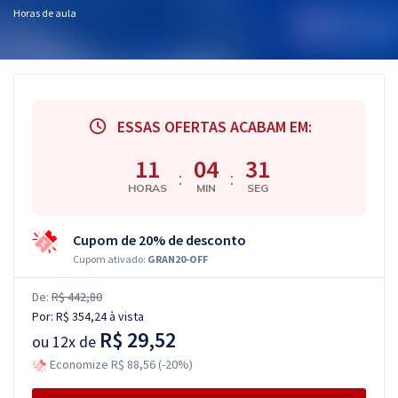
Horas de aula
ESSAS OFERTAS ACABAM EM:
11
04
30
:
:
HORAS
MIN
SEG
Cupom de 20% de desconto
Cupom ativado:
GRAN20-OFF
De:
R$ 442,80
Por:
R$ 354,24
à vista
R$ 29,52
ou
12x de
Economize R$ 88,56 (-20%)