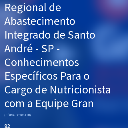
Regional de
Pós
Abastecimento
Graduação
Integrado de Santo
OAB
André - SP -
Mentorias
Conhecimentos
Questões grátis
Conteúdo gratuito
Específicos Para o
Blog
Cargo de Nutricionista
Aprovados
com a Equipe Gran
Atendimento
(CÓDIGO: 201418)
92