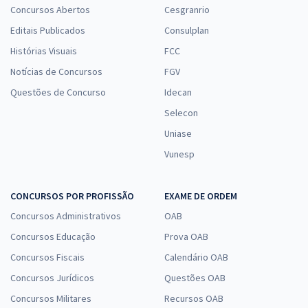
Concursos Abertos
Cesgranrio
Editais Publicados
Consulplan
Histórias Visuais
FCC
Notícias de Concursos
FGV
Questões de Concurso
Idecan
Selecon
Uniase
Vunesp
CONCURSOS POR PROFISSÃO
EXAME DE ORDEM
Concursos Administrativos
OAB
Concursos Educação
Prova OAB
Concursos Fiscais
Calendário OAB
Concursos Jurídicos
Questões OAB
Concursos Militares
Recursos OAB