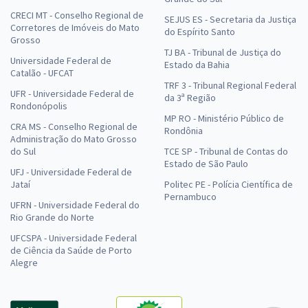
CRECI MT - Conselho Regional de
SEJUS ES - Secretaria da Justiça
Corretores de Imóveis do Mato
do Espírito Santo
Grosso
TJ BA - Tribunal de Justiça do
Universidade Federal de
Estado da Bahia
Catalão - UFCAT
TRF 3 - Tribunal Regional Federal
UFR - Universidade Federal de
da 3ª Região
Rondonópolis
MP RO - Ministério Público de
CRA MS - Conselho Regional de
Rondônia
Administração do Mato Grosso
do Sul
TCE SP - Tribunal de Contas do
Estado de São Paulo
UFJ - Universidade Federal de
Jataí
Politec PE - Polícia Científica de
Pernambuco
UFRN - Universidade Federal do
Rio Grande do Norte
UFCSPA - Universidade Federal
de Ciência da Saúde de Porto
Alegre