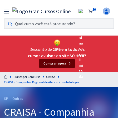
0
Assinatura Ilimitada 11
Acesso a todos os cursos. Teste grátis por 7 dias!
Assinatura OAB Até Passar
Acesso ilimitado a toda preparação para o Exame da
Desconto de
20% em todos os
Ordem, até você passar!
cursos avulsos do site SÓ HOJE!
Comprar agora
Residências Multiprofissionais
Preparação completa e intensiva para as principais
Cursos por Concurso
CRAISA
residências em saúde do Brasil
CRAISA - Companhia Regional de Abastecimento Integrado de Santo André - SP - Nutricionista
Concursos
SP - Outras
Assinatura Ilimitada
CRAISA - Companhia
Cursos 20% OFF