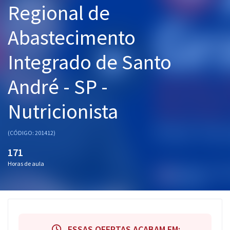
Regional de
Pós
Abastecimento
Graduação
Integrado de Santo
OAB
André - SP -
Mentorias
Nutricionista
Questões grátis
Conteúdo gratuito
(CÓDIGO: 201412)
Blog
171
Horas de aula
Aprovados
Atendimento
ESSAS OFERTAS ACABAM EM: