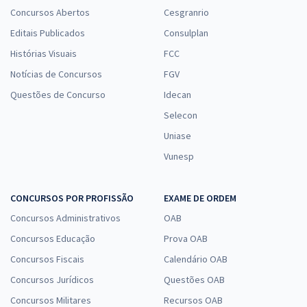
Concursos Abertos
Cesgranrio
Editais Publicados
Consulplan
Histórias Visuais
FCC
Notícias de Concursos
FGV
Questões de Concurso
Idecan
Selecon
Uniase
Vunesp
CONCURSOS POR PROFISSÃO
EXAME DE ORDEM
Concursos Administrativos
OAB
Concursos Educação
Prova OAB
Concursos Fiscais
Calendário OAB
Concursos Jurídicos
Questões OAB
Concursos Militares
Recursos OAB