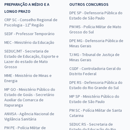
PREPARAÇÃO A MÉDIO E A
OUTROS CONCURSOS
LONGO PRAZO
DPE SP - Defensoria Pública do
Estado de São Paulo
CRP SC - Conselho Regional de
Psicologia - 12ª Região
PM MS - Polícia Militar de Mato
Grosso do Sul
SEDF - Professor Temporário
DPE MG - Defensoria Pública de
MEC - Ministério da Educação
Minas Gerais
SEDUC/MT - Secretaria de
TJ MG - Tribunal de Justiça de
Estado de Educação, Esporte e
Minas Gerais
Lazer do estado de Mato
Grosso
CGDF - Controladoria Geral do
Distrito Federal
MME - Ministério de Minas e
Energia
DPE RS - Defensoria Pública do
Estado do Rio Grande do Sul
MP GO - Ministério Público do
Estado de Goiás - Secretário
MP SP - Ministério Público do
Auxiliar da Comarca de
Estado de São Paulo
Itapuranga
PM SC - Polícia Militar de Santa
ANVISA - Agência Nacional de
Catarina
Vigilância Sanitária
SEDUC RS - Secretaria de
PM PE - Polícia Militar de
Estado da Educação do Rio