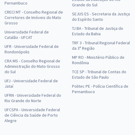
Pernambuco
Grande do Sul
CRECI MT - Conselho Regional de
SEJUS ES - Secretaria da Justiça
Corretores de Imóveis do Mato
do Espírito Santo
Grosso
TJ BA - Tribunal de Justiça do
Universidade Federal de
Estado da Bahia
Catalão - UFCAT
TRF 3 - Tribunal Regional Federal
UFR - Universidade Federal de
da 3ª Região
Rondonópolis
MP RO - Ministério Público de
CRA MS - Conselho Regional de
Rondônia
Administração do Mato Grosso
do Sul
TCE SP - Tribunal de Contas do
Estado de São Paulo
UFJ - Universidade Federal de
Jataí
Politec PE - Polícia Científica de
Pernambuco
UFRN - Universidade Federal do
Rio Grande do Norte
UFCSPA - Universidade Federal
de Ciência da Saúde de Porto
Alegre