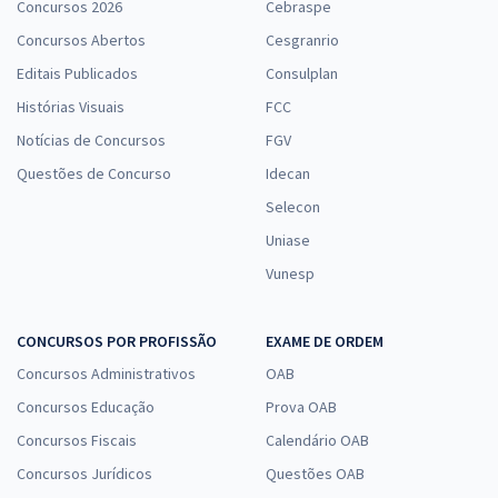
Concursos 2026
Cebraspe
Concursos Abertos
Cesgranrio
Editais Publicados
Consulplan
Histórias Visuais
FCC
Notícias de Concursos
FGV
Questões de Concurso
Idecan
Selecon
Uniase
Vunesp
CONCURSOS POR PROFISSÃO
EXAME DE ORDEM
Concursos Administrativos
OAB
Concursos Educação
Prova OAB
Concursos Fiscais
Calendário OAB
Concursos Jurídicos
Questões OAB