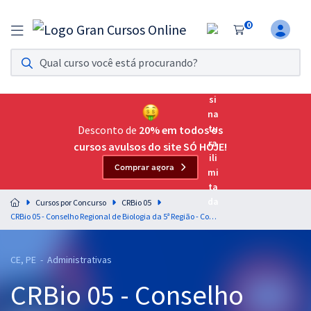
0
Assinatura Ilimitada 11
Acesso a todos os cursos. Teste grátis por 7 dias!
Assinatura OAB Até Passar
Acesso ilimitado a toda preparação para o Exame da
Desconto de
20% em todos os
Ordem, até você passar!
cursos avulsos do site SÓ HOJE!
Comprar agora
Residências Multiprofissionais
Preparação completa e intensiva para as principais
Cursos por Concurso
CRBio 05
residências em saúde do Brasil
CRBio 05 - Conselho Regional de Biologia da 5ª Região - Conhecimentos Específicos para o Cargo de Assistente Administrativo
Concursos
CE, PE - Administrativas
Assinatura Ilimitada
CRBio 05 - Conselho
Cursos 20% OFF