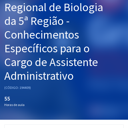
Regional de Biologia
Pós
da 5ª Região -
Graduação
Conhecimentos
OAB
Específicos para o
Mentorias
Cargo de Assistente
Questões grátis
Conteúdo gratuito
Administrativo
Blog
(CÓDIGO: 194409)
Aprovados
55
Horas de aula
Atendimento