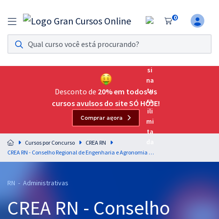
0
Assinatura Ilimitada 11
Acesso a todos os cursos. Teste grátis por 7 dias!
Assinatura OAB Até Passar
Acesso ilimitado a toda preparação para o Exame da
Desconto de
20% em todos os
Ordem, até você passar!
cursos avulsos do site SÓ HOJE!
Comprar agora
Residências Multiprofissionais
Preparação completa e intensiva para as principais
Cursos por Concurso
CREA RN
residências em saúde do Brasil
CREA RN - Conselho Regional de Engenharia e Agronomia do Rio Grande do Norte - Assistente Administrativo (Módulo Especial) (Pré-Edital)
Concursos
RN - Administrativas
Assinatura Ilimitada
CREA RN - Conselho
Cursos 20% OFF