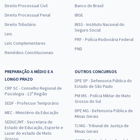
Direito Processual Civil
Banco do Brasil
Direito Processual Penal
IBGE
Direito Tributário
INSS - Instituto Nacional do
Seguro Social
Leis
PRF - Polícia Rodoviária Federal
Leis Complementares
PND
Remédios Constitucionais
PREPARAÇÃO A MÉDIO E A
OUTROS CONCURSOS
LONGO PRAZO
DPE SP - Defensoria Pública do
Estado de São Paulo
CRP SC - Conselho Regional de
Psicologia - 12ª Região
PM MS - Polícia Militar de Mato
Grosso do Sul
SEDF - Professor Temporário
DPE MG - Defensoria Pública de
MEC - Ministério da Educação
Minas Gerais
SEDUC/MT - Secretaria de
TJ MG - Tribunal de Justiça de
Estado de Educação, Esporte e
Minas Gerais
Lazer do estado de Mato
Grosso