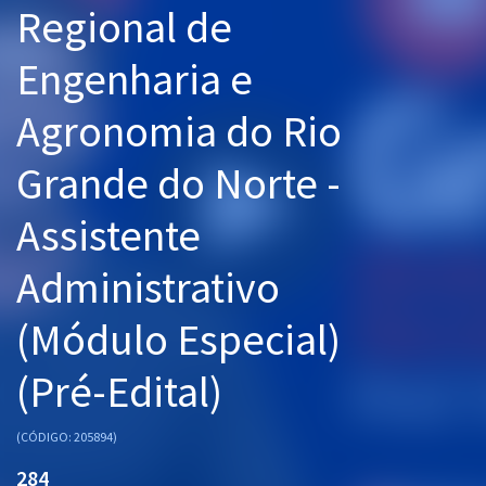
Regional de
Pós
Engenharia e
Graduação
Agronomia do Rio
OAB
Grande do Norte -
Mentorias
Assistente
Questões grátis
Conteúdo gratuito
Administrativo
Blog
(Módulo Especial)
Aprovados
(Pré-Edital)
Atendimento
(CÓDIGO: 205894)
284