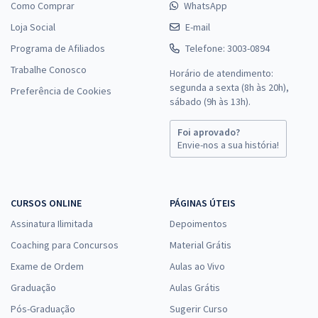
Como Comprar
WhatsApp
Loja Social
E-mail
Programa de Afiliados
Telefone: 3003-0894
Trabalhe Conosco
Horário de atendimento:
segunda a sexta (8h às 20h),
Preferência de Cookies
sábado (9h às 13h).
Foi aprovado?
Envie-nos a sua história!
CURSOS ONLINE
PÁGINAS ÚTEIS
Assinatura Ilimitada
Depoimentos
Coaching para Concursos
Material Grátis
Exame de Ordem
Aulas ao Vivo
Graduação
Aulas Grátis
Pós-Graduação
Sugerir Curso