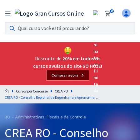
0
Assinatura Ilimitada 11
Acesso a todos os cursos. Teste grátis por 7 dias!
Assinatura OAB Até Passar
Acesso ilimitado a toda preparação para o Exame da
Desconto de
20% em todos os
Ordem, até você passar!
cursos avulsos do site SÓ HOJE!
Comprar agora
Residências Multiprofissionais
Preparação completa e intensiva para as principais
Cursos por Concurso
CREA RO
residências em saúde do Brasil
CREA RO - Conselho Regional de Engenharia e Agronomia de Rondônia - Assistente Administrativo (Pós-Edital)
Concursos
RO - Administrativas, Fiscais e de Controle
Assinatura Ilimitada
CREA RO - Conselho
Cursos 20% OFF