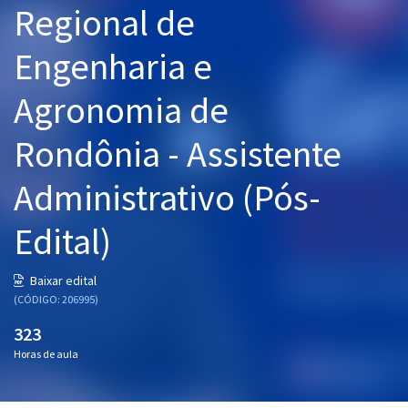
Regional de
Pós
Engenharia e
Graduação
Agronomia de
OAB
Rondônia - Assistente
Mentorias
Administrativo (Pós-
Questões grátis
Conteúdo gratuito
Edital)
Blog
Baixar edital
Aprovados
(CÓDIGO: 206995)
323
Atendimento
Horas de aula