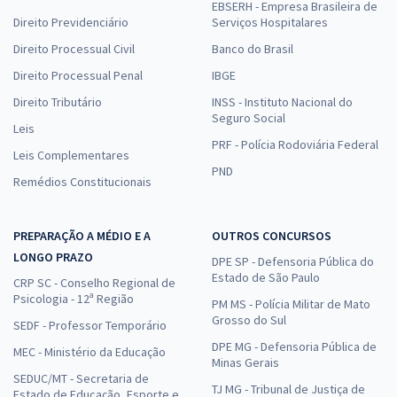
EBSERH - Empresa Brasileira de
Direito Previdenciário
Serviços Hospitalares
Direito Processual Civil
Banco do Brasil
Direito Processual Penal
IBGE
Direito Tributário
INSS - Instituto Nacional do
Seguro Social
Leis
PRF - Polícia Rodoviária Federal
Leis Complementares
PND
Remédios Constitucionais
PREPARAÇÃO A MÉDIO E A
OUTROS CONCURSOS
LONGO PRAZO
DPE SP - Defensoria Pública do
Estado de São Paulo
CRP SC - Conselho Regional de
Psicologia - 12ª Região
PM MS - Polícia Militar de Mato
Grosso do Sul
SEDF - Professor Temporário
DPE MG - Defensoria Pública de
MEC - Ministério da Educação
Minas Gerais
SEDUC/MT - Secretaria de
TJ MG - Tribunal de Justiça de
Estado de Educação, Esporte e