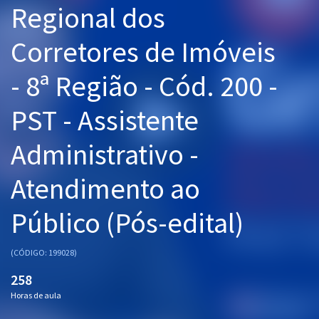
Regional dos
Pós
Corretores de Imóveis
Graduação
- 8ª Região - Cód. 200 -
OAB
PST - Assistente
Mentorias
Administrativo -
Questões grátis
Conteúdo gratuito
Atendimento ao
Blog
Público (Pós-edital)
Aprovados
(CÓDIGO: 199028)
Atendimento
258
Horas de aula