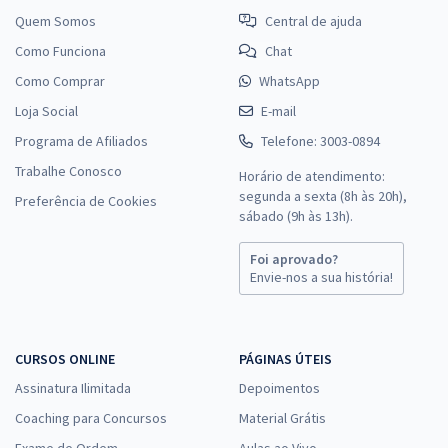
Quem Somos
Central de ajuda
Como Funciona
Chat
Como Comprar
WhatsApp
Loja Social
E-mail
Programa de Afiliados
Telefone: 3003-0894
Trabalhe Conosco
Horário de atendimento:
segunda a sexta (8h às 20h),
Preferência de Cookies
sábado (9h às 13h).
Foi aprovado?
Envie-nos a sua história!
CURSOS ONLINE
PÁGINAS ÚTEIS
Assinatura Ilimitada
Depoimentos
Coaching para Concursos
Material Grátis
Exame de Ordem
Aulas ao Vivo