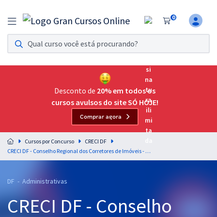
0
Assinatura Ilimitada 11
Acesso a todos os cursos. Teste grátis por 7 dias!
Assinatura OAB Até Passar
Acesso ilimitado a toda preparação para o Exame da
Desconto de
20% em todos os
Ordem, até você passar!
cursos avulsos do site SÓ HOJE!
Comprar agora
Residências Multiprofissionais
Preparação completa e intensiva para as principais
Cursos por Concurso
CRECI DF
residências em saúde do Brasil
CRECI DF - Conselho Regional dos Corretores de Imóveis - 8ª Região - Cód. 200 - PST - Assistente Administrativo - Atendimento ao Público (Pós-edital)
Concursos
DF - Administrativas
Assinatura Ilimitada
CRECI DF - Conselho
Cursos 20% OFF