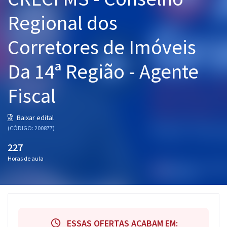
Pós
Regional dos
Graduação
Corretores de Imóveis
OAB
Da 14ª Região - Agente
Mentorias
Fiscal
Questões grátis
Baixar edital
Conteúdo gratuito
(CÓDIGO: 200877)
227
Blog
Horas de aula
Aprovados
Atendimento
ESSAS OFERTAS ACABAM EM: