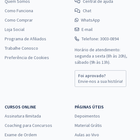
Quem Somos
Central de ajuda
Como Funciona
Chat
Como Comprar
WhatsApp
Loja Social
E-mail
Programa de Afiliados
Telefone: 3003-0894
Trabalhe Conosco
Horário de atendimento:
segunda a sexta (8h às 20h),
Preferência de Cookies
sábado (9h às 13h).
Foi aprovado?
Envie-nos a sua história!
CURSOS ONLINE
PÁGINAS ÚTEIS
Assinatura Ilimitada
Depoimentos
Coaching para Concursos
Material Grátis
Exame de Ordem
Aulas ao Vivo