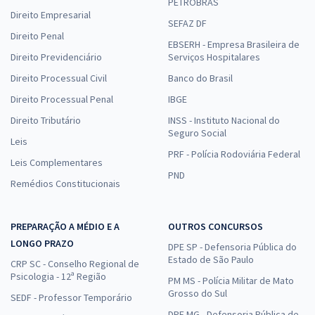
PETROBRAS
Direito Empresarial
SEFAZ DF
Direito Penal
EBSERH - Empresa Brasileira de
Direito Previdenciário
Serviços Hospitalares
Direito Processual Civil
Banco do Brasil
Direito Processual Penal
IBGE
Direito Tributário
INSS - Instituto Nacional do
Seguro Social
Leis
PRF - Polícia Rodoviária Federal
Leis Complementares
PND
Remédios Constitucionais
PREPARAÇÃO A MÉDIO E A
OUTROS CONCURSOS
LONGO PRAZO
DPE SP - Defensoria Pública do
Estado de São Paulo
CRP SC - Conselho Regional de
Psicologia - 12ª Região
PM MS - Polícia Militar de Mato
Grosso do Sul
SEDF - Professor Temporário
DPE MG - Defensoria Pública de