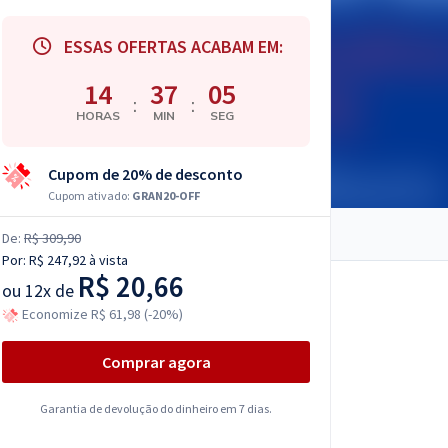
ESSAS OFERTAS ACABAM EM:
14
37
05
:
:
HORAS
MIN
SEG
Cupom de 20% de desconto
Cupom ativado:
GRAN20-OFF
De:
R$ 309,90
Por:
R$ 247,92
à vista
R$ 20,66
ou
12x de
Economize R$ 61,98 (-20%)
Comprar agora
Garantia de devolução do dinheiro em 7 dias.