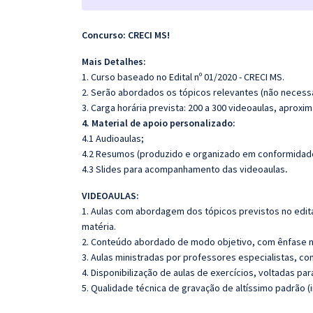
Concurso: CRECI MS!
Mais Detalhes:
1. Curso baseado no Edital nº 01/2020 - CRECI MS.
2. Serão abordados os tópicos relevantes (não necessa
3. Carga horária prevista: 200 a 300 videoaulas, aprox
4. Material de apoio personalizado:
4.1 Audioaulas;
4.2 Resumos (produzido e organizado em conformidade
4.3 Slides para acompanhamento das videoaulas
.
VIDEOAULAS:
1. Aulas com abordagem dos tópicos previstos no edita
matéria.
2. Conteúdo abordado de modo objetivo, com ênfase n
3. Aulas ministradas por professores especialistas, co
4. Disponibilização de aulas de exercícios, voltadas pa
5. Qualidade técnica de gravação de altíssimo padrão (