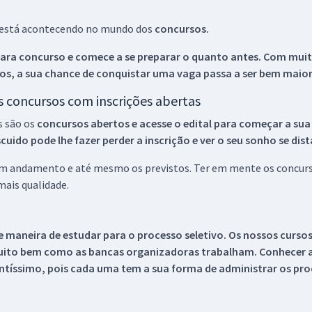
ue está acontecendo no mundo dos
concursos.
ara concurso e comece a se preparar o quanto antes. Com muita
os, a sua chance de conquistar uma vaga passa a ser bem maior
os concursos com inscrições abertas
s são os
concursos abertos e acesse o edital para começar a sua
ido pode lhe fazer perder a inscrição e ver o seu sonho se dis
 em andamento e até mesmo os previstos. Ter em mente os concurso
ais qualidade.
 maneira de estudar para o processo seletivo. Os nossos curso
uito bem como as bancas organizadoras trabalham. Conhecer a
tíssimo, pois cada uma tem a sua forma de administrar os proc