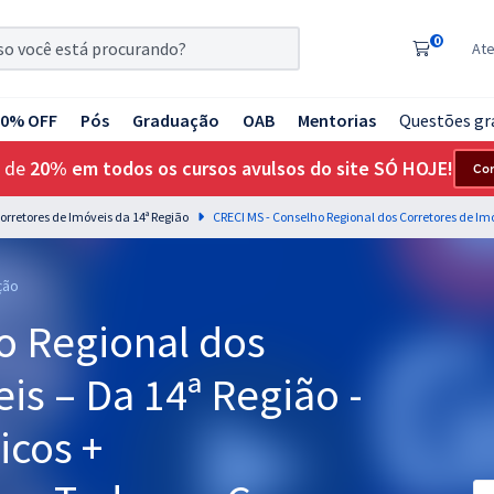
0
At
20% OFF
Pós
Graduação
OAB
Mentorias
Questões gr
 de
20% em todos os cursos avulsos do site SÓ HOJE!
Co
orretores de Imóveis da 14ª Região
ção
o Regional dos
is – Da 14ª Região -
icos +