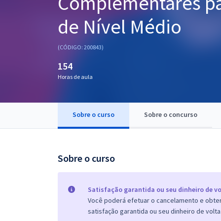
Complementares pa
Pós
de Nível Médio
Graduação
(CÓDIGO: 200843)
OAB
154
Mentorias
Horas de aula
Questões grátis
Sobre o curso
Sobre o concurso
Conteúdo gratuito
Blog
Sobre o curso
Aprovados
Atendimento
Satisfação garantida ou seu dinheiro de vo
Você poderá efetuar o cancelamento e obter 
satisfação garantida ou seu dinheiro de volta