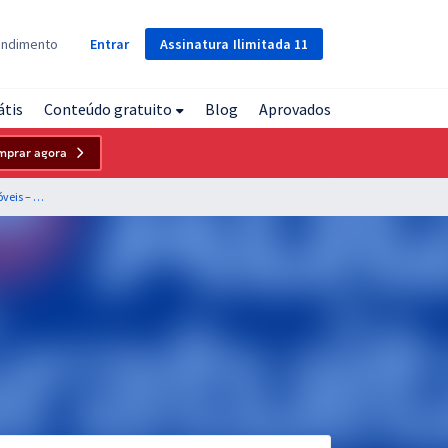
Assinatura
Ilimitada
11
endimento
Entrar
átis
Conteúdo gratuito
Blog
Aprovados
mprar agora
CRECI MS - Conselho Regional dos Corretores de Imóveis – Da 14ª Região - Conhecimentos Básicos + Complementares para Todos os Cargos de Nível Médio