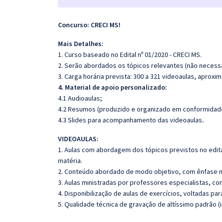
Concurso: CRECI MS!
Mais Detalhes:
1. Curso baseado no Edital nº 01/2020 - CRECI MS.
2. Serão abordados os tópicos relevantes (não necessa
3. Carga horária prevista: 300 a 321 videoaulas, aprox
4. Material de apoio personalizado:
4.1 Audioaulas;
4.2 Resumos (produzido e organizado em conformidade
4.3 Slides para acompanhamento das videoaulas
.
VIDEOAULAS:
1. Aulas com abordagem dos tópicos previstos no edita
matéria.
2. Conteúdo abordado de modo objetivo, com ênfase n
3. Aulas ministradas por professores especialistas, co
4. Disponibilização de aulas de exercícios, voltadas pa
5. Qualidade técnica de gravação de altíssimo padrão (