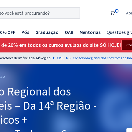
0
At
20% OFF
Pós
Graduação
OAB
Mentorias
Questões gr
 de
20% em todos os cursos avulsos do site SÓ HOJE!
Co
orretores de Imóveis da 14ª Região
ção
o Regional dos
is – Da 14ª Região -
icos +