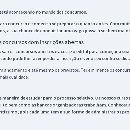
ue está acontecendo no mundo dos
concursos.
ara concurso e comece a se preparar o quanto antes. Com muita
os, a sua chance de conquistar uma vaga passa a ser bem maior
os concursos com inscrições abertas
s são os
concursos abertos e acesse o edital para começar a sua
ido pode lhe fazer perder a inscrição e ver o seu sonho se dis
 em andamento e até mesmo os previstos. Ter em mente os concurso
ais qualidade.
 maneira de estudar para o processo seletivo. Os nossos curso
uito bem como as bancas organizadoras trabalham. Conhecer a
tíssimo, pois cada uma tem a sua forma de administrar os proc