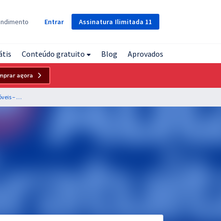
Assinatura
Ilimitada
11
endimento
Entrar
átis
Conteúdo gratuito
Blog
Aprovados
mprar agora
CRECI MS - Conselho Regional dos Corretores de Imóveis – Da 14ª Região - Conhecimentos Básicos + Complementares para Todos os Cargos de Nível Superior