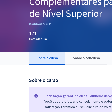
Complementares pa
Pós
de Nível Superior
Graduação
(CÓDIGO: 200844)
OAB
171
Mentorias
Horas de aula
Questões grátis
Sobre o curso
Sobre o concurso
Conteúdo gratuito
Blog
Sobre o curso
Aprovados
Atendimento
Satisfação garantida ou seu dinheiro de vo
Você poderá efetuar o cancelamento e obter 
satisfação garantida ou seu dinheiro de volta