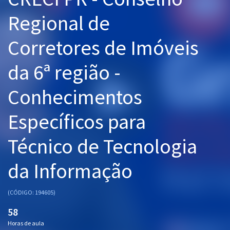
Pós
Regional de
Graduação
Corretores de Imóveis
OAB
da 6ª região -
Mentorias
Conhecimentos
Questões grátis
Específicos para
Conteúdo gratuito
Técnico de Tecnologia
Blog
da Informação
Aprovados
(CÓDIGO: 194605)
Atendimento
58
Horas de aula