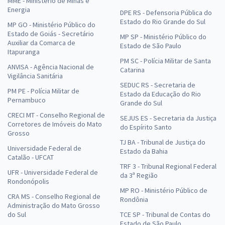
MME - Ministério de Minas e
Energia
DPE RS - Defensoria Pública do
Estado do Rio Grande do Sul
MP GO - Ministério Público do
Estado de Goiás - Secretário
MP SP - Ministério Público do
Auxiliar da Comarca de
Estado de São Paulo
Itapuranga
PM SC - Polícia Militar de Santa
ANVISA - Agência Nacional de
Catarina
Vigilância Sanitária
SEDUC RS - Secretaria de
PM PE - Polícia Militar de
Estado da Educação do Rio
Pernambuco
Grande do Sul
CRECI MT - Conselho Regional de
SEJUS ES - Secretaria da Justiça
Corretores de Imóveis do Mato
do Espírito Santo
Grosso
TJ BA - Tribunal de Justiça do
Universidade Federal de
Estado da Bahia
Catalão - UFCAT
TRF 3 - Tribunal Regional Federal
UFR - Universidade Federal de
da 3ª Região
Rondonópolis
MP RO - Ministério Público de
CRA MS - Conselho Regional de
Rondônia
Administração do Mato Grosso
do Sul
TCE SP - Tribunal de Contas do
Estado de São Paulo