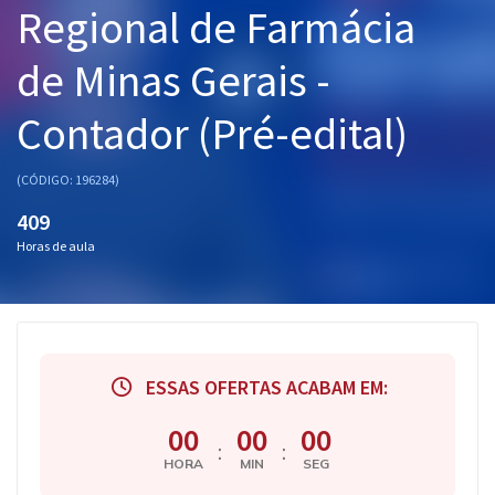
Regional de Farmácia
Pós
de Minas Gerais -
Graduação
Contador (Pré-edital)
OAB
Mentorias
(CÓDIGO: 196284)
409
Questões grátis
Horas de aula
Conteúdo gratuito
Blog
Aprovados
ESSAS OFERTAS ACABAM EM:
Atendimento
00
00
00
:
:
HORA
MIN
SEG