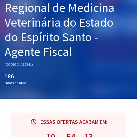
Regional de Medicina
Pós
Veterinária do Estado
Graduação
do Espírito Santo -
OAB
Agente Fiscal
Mentorias
Questões grátis
(CÓDIGO: 189361)
186
Conteúdo gratuito
Horas de aula
Blog
Aprovados
Atendimento
ESSAS OFERTAS ACABAM EM:
10
54
12