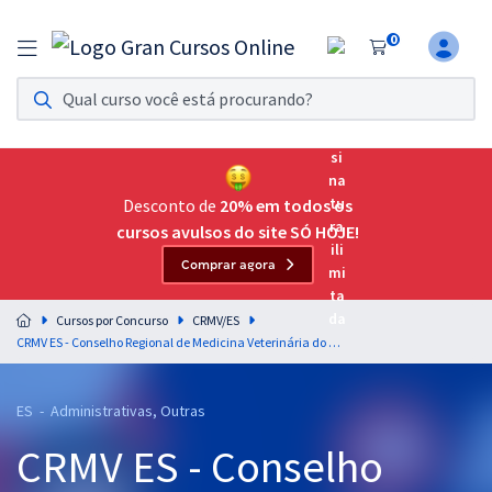
0
Assinatura Ilimitada 11
Acesso a todos os cursos. Teste grátis por 7 dias!
Assinatura OAB Até Passar
Acesso ilimitado a toda preparação para o Exame da
Desconto de
20% em todos os
Ordem, até você passar!
cursos avulsos do site SÓ HOJE!
Comprar agora
Residências Multiprofissionais
Preparação completa e intensiva para as principais
Cursos por Concurso
CRMV/ES
residências em saúde do Brasil
CRMV ES - Conselho Regional de Medicina Veterinária do Estado do Espírito Santo - Agente Fiscal
Concursos
ES - Administrativas, Outras
Assinatura Ilimitada
CRMV ES - Conselho
Cursos 20% OFF