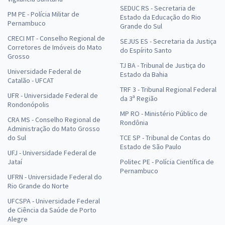
SEDUC RS - Secretaria de
PM PE - Polícia Militar de
Estado da Educação do Rio
Pernambuco
Grande do Sul
CRECI MT - Conselho Regional de
SEJUS ES - Secretaria da Justiça
Corretores de Imóveis do Mato
do Espírito Santo
Grosso
TJ BA - Tribunal de Justiça do
Universidade Federal de
Estado da Bahia
Catalão - UFCAT
TRF 3 - Tribunal Regional Federal
UFR - Universidade Federal de
da 3ª Região
Rondonópolis
MP RO - Ministério Público de
CRA MS - Conselho Regional de
Rondônia
Administração do Mato Grosso
do Sul
TCE SP - Tribunal de Contas do
Estado de São Paulo
UFJ - Universidade Federal de
Jataí
Politec PE - Polícia Científica de
Pernambuco
UFRN - Universidade Federal do
Rio Grande do Norte
UFCSPA - Universidade Federal
de Ciência da Saúde de Porto
Alegre