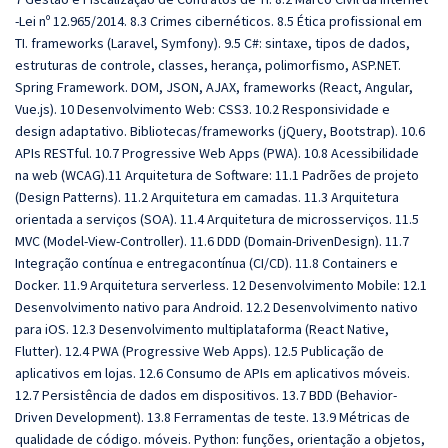
-Lei nº 12.965/2014. 8.3 Crimes cibernéticos. 8.5 Ética profissional em
TI. frameworks (Laravel, Symfony). 9.5 C#: sintaxe, tipos de dados,
estruturas de controle, classes, herança, polimorfismo, ASP.NET.
Spring Framework. DOM, JSON, AJAX, frameworks (React, Angular,
Vue.js). 10 Desenvolvimento Web: CSS3. 10.2 Responsividade e
design adaptativo. Bibliotecas/frameworks (jQuery, Bootstrap). 10.6
APIs RESTful. 10.7 Progressive Web Apps (PWA). 10.8 Acessibilidade
na web (WCAG).11 Arquitetura de Software: 11.1 Padrões de projeto
(Design Patterns). 11.2 Arquitetura em camadas. 11.3 Arquitetura
orientada a serviços (SOA). 11.4 Arquitetura de microsserviços. 11.5
MVC (Model-View-Controller). 11.6 DDD (Domain-DrivenDesign). 11.7
Integração contínua e entregacontínua (CI/CD). 11.8 Containers e
Docker. 11.9 Arquitetura serverless. 12 Desenvolvimento Mobile: 12.1
Desenvolvimento nativo para Android. 12.2 Desenvolvimento nativo
para iOS. 12.3 Desenvolvimento multiplataforma (React Native,
Flutter). 12.4 PWA (Progressive Web Apps). 12.5 Publicação de
aplicativos em lojas. 12.6 Consumo de APIs em aplicativos móveis.
12.7 Persistência de dados em dispositivos. 13.7 BDD (Behavior-
Driven Development). 13.8 Ferramentas de teste. 13.9 Métricas de
qualidade de código. móveis. Python: funções, orientação a objetos,