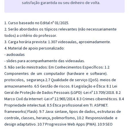
satisfação garantida ou seu dinheiro de volta.
1. Curso baseado no Edital nº 01/2025.
2. Serão abordados os tópicos relevantes (não necessariamente
todos) a critério do professor.
3. Carga horária prevista: 1.307 videoaulas, aproximadamente.
4. Material de apoio personalizado:
- audioaulas
- slides para acompanhamento das videoaulas.
5. Não serão ministrados: Em Conhecimentos Específicos:
1.2
Componentes de um computador (hardware e software).
protocolos, segurança.2.7 Qualidade de serviço (QoS). meios de
armazenamento. 6.5 Gestão de riscos.
8 Legislação e Ética: 8.1 Lei
Geral de Proteção de Dados Pessoais (LGPD) -Lei nº 13.709/2018. 8.2
Marco Civil da Internet -Lei nº 12.965/2014. 8.3 Crimes cibernéticos. 8.4
Propriedade intelectual. 8.5 Ética profissional em TI. ASP.NET.
frameworks( Flask). 9.7 Java: sintaxe, tipos de dados, estruturas de
controle, classes, herança, polimorfismo, 10.2 Responsividade e
design adaptativo. 10.7 Progressive Web Apps (PWA). 10.9 SEO