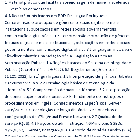
2. Material prático que facilita a aprendizagem de maneira acelerada.
3. Exercícios comentados.
4. Não será ministrados em PDF:
Em Língua Portuguesa:
Compreensão e produção de gêneros textuais digitais: e-mails
institucionais, publicações em redes sociais governamentais,
comunicação digital oficial. 1.5 Compreensão e produção de gêneros
textuais digitais: e-mails institucionais, publicações em redes sociais
governamentais, comunicação digital oficial. 7.5 Linguagem inclusiva e
não-discriminatória na redação oficial. Legislação e Ética na
Administração Pública: 1.4 Noções básicas do Sistema de Integridade
Pública (Decreto nº 11.129/2022). 6.1 Regulamento (Decreto nº
11.129/2022). Em Língua Inglesa: 1.3 Interpretação de gráficos, tabelas
e recursos visuais. 2.2 Terminologia básica de tecnologia da
informação. 5.1 Compreensão de manuais técnicos. 5.2 Interpretação
de comunicações profissionais. 5.3 Entendimento de instruções e
procedimentos em inglês.
Conhecimentos Específicos:
Server
2016/2019. 2.3 Tecnologias de longa distância. 2.6 Conceitos e
configurações de VPN (Virtual Private Network). 2.7 Qualidade de
serviço (QoS). 4.2 Noções de administração. 4.6 Principais SGBDs:
MySQL, SQL Server, PostgreSQL. 6.6 Acordo de nível de serviço (SLA).
7 Gestão e Fiscalização de Contratos de TI. 8.2 Marco Civil da Internet