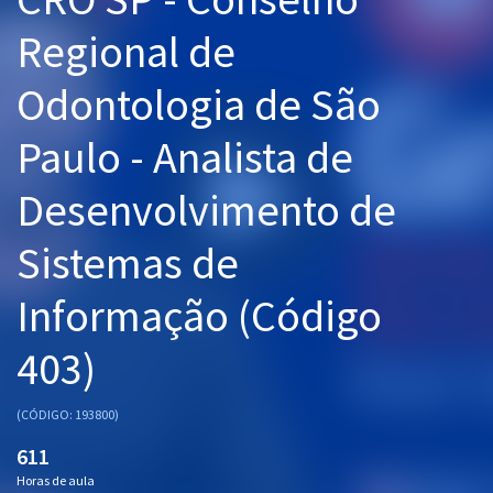
Pós
Regional de
Graduação
Odontologia de São
OAB
Paulo - Analista de
Mentorias
Desenvolvimento de
Questões grátis
Sistemas de
Conteúdo gratuito
Informação (Código
Blog
403)
Aprovados
(CÓDIGO: 193800)
Atendimento
611
Horas de aula