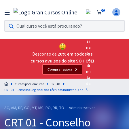
0
Assinatura Ilimitada 11
Acesso a todos os cursos. Teste grátis por 7 dias!
Assinatura OAB Até Passar
Acesso ilimitado a toda preparação para o Exame da
Desconto de
20% em todos os
Ordem, até você passar!
cursos avulsos do site SÓ HOJE!
Comprar agora
Residências Multiprofissionais
Preparação completa e intensiva para as principais
Cursos por Concurso
CRT-01
residências em saúde do Brasil
CRT 01 - Conselho Regional dos Técnicos Industriais da 1ª Região - Agente de Fiscalização
Concursos
AC, AM, DF, GO, MT, MS, RO, RR, TO - Administrativas
Assinatura Ilimitada
CRT 01 - Conselho
Cursos 20% OFF