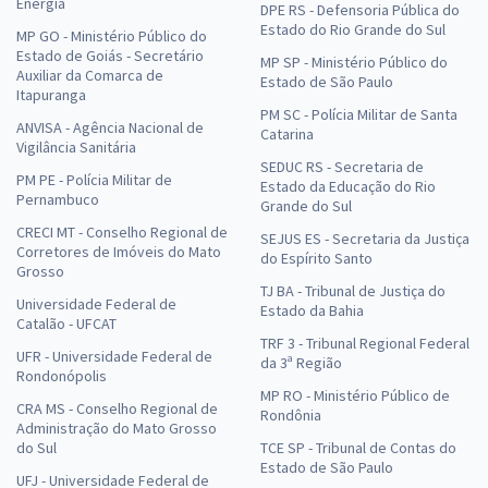
Energia
DPE RS - Defensoria Pública do
Estado do Rio Grande do Sul
MP GO - Ministério Público do
Estado de Goiás - Secretário
MP SP - Ministério Público do
Auxiliar da Comarca de
Estado de São Paulo
Itapuranga
PM SC - Polícia Militar de Santa
ANVISA - Agência Nacional de
Catarina
Vigilância Sanitária
SEDUC RS - Secretaria de
PM PE - Polícia Militar de
Estado da Educação do Rio
Pernambuco
Grande do Sul
CRECI MT - Conselho Regional de
SEJUS ES - Secretaria da Justiça
Corretores de Imóveis do Mato
do Espírito Santo
Grosso
TJ BA - Tribunal de Justiça do
Universidade Federal de
Estado da Bahia
Catalão - UFCAT
TRF 3 - Tribunal Regional Federal
UFR - Universidade Federal de
da 3ª Região
Rondonópolis
MP RO - Ministério Público de
CRA MS - Conselho Regional de
Rondônia
Administração do Mato Grosso
do Sul
TCE SP - Tribunal de Contas do
Estado de São Paulo
UFJ - Universidade Federal de