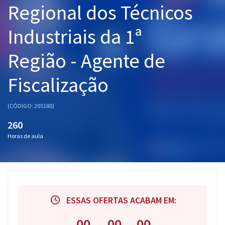
Regional dos Técnicos
Pós
Industriais da 1ª
Graduação
Região - Agente de
OAB
Fiscalização
Mentorias
Questões grátis
(CÓDIGO: 205180)
260
Conteúdo gratuito
Horas de aula
Blog
Aprovados
Atendimento
ESSAS OFERTAS ACABAM EM:
00
00
00