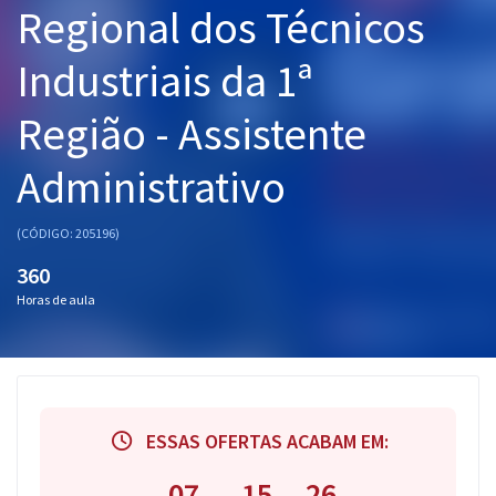
Regional dos Técnicos
Pós
Industriais da 1ª
Graduação
Região - Assistente
OAB
Administrativo
Mentorias
Questões grátis
(CÓDIGO: 205196)
360
Conteúdo gratuito
Horas de aula
Blog
Aprovados
Atendimento
ESSAS OFERTAS ACABAM EM:
07
15
26