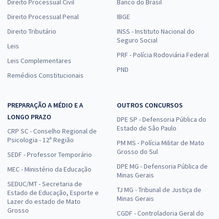
Direito Processual Civil
Banco do Brasil
Direito Processual Penal
IBGE
Direito Tributário
INSS - Instituto Nacional do
Seguro Social
Leis
PRF - Polícia Rodoviária Federal
Leis Complementares
PND
Remédios Constitucionais
PREPARAÇÃO A MÉDIO E A
OUTROS CONCURSOS
LONGO PRAZO
DPE SP - Defensoria Pública do
Estado de São Paulo
CRP SC - Conselho Regional de
Psicologia - 12ª Região
PM MS - Polícia Militar de Mato
Grosso do Sul
SEDF - Professor Temporário
DPE MG - Defensoria Pública de
MEC - Ministério da Educação
Minas Gerais
SEDUC/MT - Secretaria de
TJ MG - Tribunal de Justiça de
Estado de Educação, Esporte e
Minas Gerais
Lazer do estado de Mato
Grosso
CGDF - Controladoria Geral do