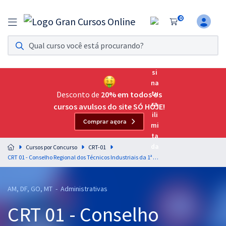
0
Assinatura Ilimitada 11
Acesso a todos os cursos. Teste grátis por 7 dias!
Assinatura OAB Até Passar
Acesso ilimitado a toda preparação para o Exame da
Desconto de
20% em todos os
Ordem, até você passar!
cursos avulsos do site SÓ HOJE!
Comprar agora
Residências Multiprofissionais
Preparação completa e intensiva para as principais
Cursos por Concurso
CRT-01
residências em saúde do Brasil
CRT 01 - Conselho Regional dos Técnicos Industriais da 1ª Região - Assistente Administrativo
Concursos
AM, DF, GO, MT - Administrativas
Assinatura Ilimitada
CRT 01 - Conselho
Cursos 20% OFF