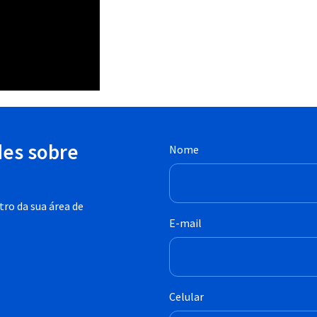
des sobre
Nome
ro da sua área de
E-mail
Celular