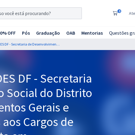
0
At
20% OFF
Pós
Graduação
OAB
Mentorias
Questões gr
Curso Gratuito - SEDES DF - Secretaria de Desenvolvimento Social do Distrito Federal - Conhecimentos Gerais e Específicos Comuns aos Cargos de Técnico e Especialista em Desenvolvimento e Assistência Social (Pós-edital)
DES DF - Secretaria
Social do Distrito
entos Gerais e
 aos Cargos de