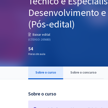
Técnico e Especiali
Pós
Desenvolvimento e A
Graduação
(Pós-edital)
OAB
Baixar edital
Mentorias
(CÓDIGO: 205683)
54
Questões grátis
Horas de aula
Conteúdo gratuito
Blog
Sobre o curso
Sobre o concurso
Aprovados
Atendimento
Sobre o curso