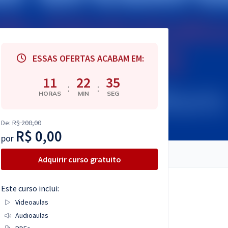
ESSAS OFERTAS ACABAM EM:
11
22
34
:
:
HORAS
MIN
SEG
De:
R$ 200,00
R$ 0,00
por
Adquirir curso gratuito
Este curso inclui:
Videoaulas
Audioaulas