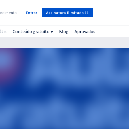
Assinatura
Ilimitada
11
endimento
Entrar
átis
Conteúdo gratuito
Blog
Aprovados