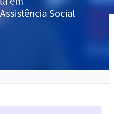
sta em
ssistência Social