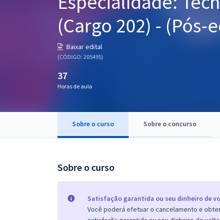
Especialidade: Técn
Pós
(Cargo 202) - (Pós-e
Graduação
Baixar edital
OAB
(CÓDIGO: 205495)
37
Mentorias
Horas de aula
Questões grátis
Conteúdo gratuito
Sobre o curso
Sobre o concurso
Blog
Aprovados
Sobre o curso
Atendimento
Satisfação garantida ou seu dinheiro de vo
Você poderá efetuar o cancelamento e obter 