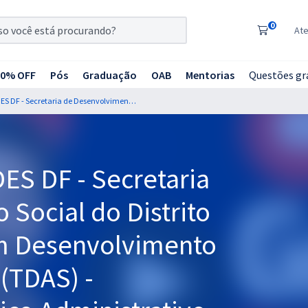
0
At
20% OFF
Pós
Graduação
OAB
Mentorias
Questões gr
Curso Gratuito - SEDES DF - Secretaria de Desenvolvimento Social do Distrito Federal - Técnico em Desenvolvimento e Assistência Social (TDAS) - Especialidade: Técnico Administrativo (Cargo 202) - (Pós-edital)
DES DF - Secretaria
Social do Distrito
em Desenvolvimento
 (TDAS) -