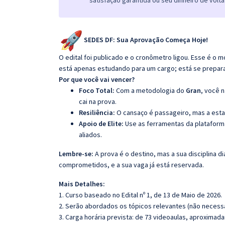
satisfação garantida ou seu dinheiro de volta
SEDES DF: Sua Aprovação Começa Hoje!
O edital foi publicado e o cronômetro ligou. Esse é 
está apenas estudando para um cargo; está se preparando
Por que você vai vencer?
Foco Total:
Com a metodologia do
Gran
, você 
cai na prova.
Resiliência:
O cansaço é passageiro, mas a esta
Apoio de Elite:
Use as ferramentas da platafor
aliados.
Lembre-se:
A prova é o destino, mas a sua disciplina di
comprometidos, e a sua vaga já está reservada.
Mais Detalhes:
1. Curso baseado no Edital nº 1, de 13 de Maio de 2026.
2. Serão abordados os tópicos relevantes (não necessa
3. Carga horária prevista: de 73 videoaulas, aproximad