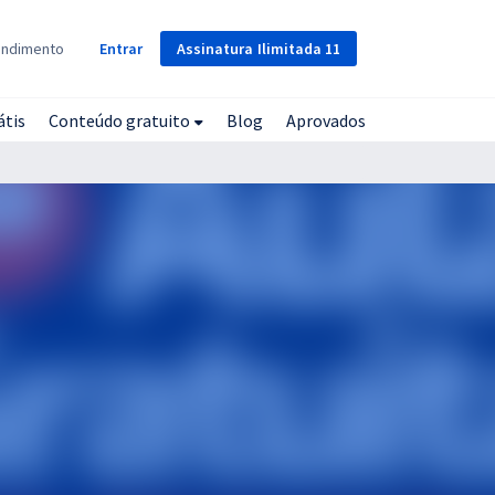
Assinatura
Ilimitada
11
endimento
Entrar
átis
Conteúdo gratuito
Blog
Aprovados