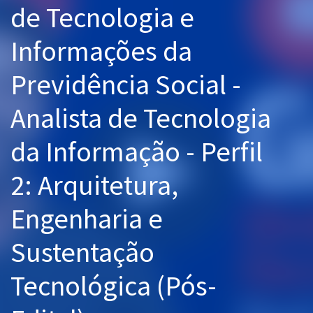
de Tecnologia e
Pós
Informações da
Graduação
Previdência Social -
OAB
Analista de Tecnologia
Mentorias
da Informação - Perfil
Questões grátis
Conteúdo gratuito
2: Arquitetura,
Blog
Engenharia e
Aprovados
Sustentação
Atendimento
Tecnológica (Pós-