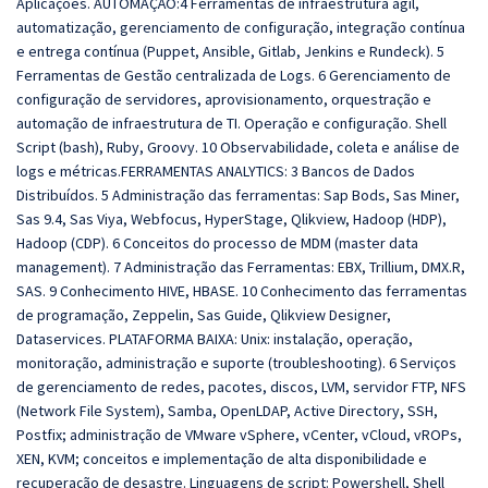
Aplicações. AUTOMAÇÃO:4 Ferramentas de infraestrutura ágil,
automatização, gerenciamento de configuração, integração contínua
e entrega contínua (Puppet, Ansible, Gitlab, Jenkins e Rundeck). 5
Ferramentas de Gestão centralizada de Logs. 6 Gerenciamento de
configuração de servidores, aprovisionamento, orquestração e
automação de infraestrutura de TI. Operação e configuração. Shell
Script (bash), Ruby, Groovy. 10 Observabilidade, coleta e análise de
logs e métricas.FERRAMENTAS ANALYTICS: 3 Bancos de Dados
Distribuídos. 5 Administração das ferramentas: Sap Bods, Sas Miner,
Sas 9.4, Sas Viya, Webfocus, HyperStage, Qlikview, Hadoop (HDP),
Hadoop (CDP). 6 Conceitos do processo de MDM (master data
management). 7 Administração das Ferramentas: EBX, Trillium, DMX.R,
SAS. 9 Conhecimento HIVE, HBASE. 10 Conhecimento das ferramentas
de programação, Zeppelin, Sas Guide, Qlikview Designer,
Dataservices. PLATAFORMA BAIXA: Unix: instalação, operação,
monitoração, administração e suporte (troubleshooting). 6 Serviços
de gerenciamento de redes, pacotes, discos, LVM, servidor FTP, NFS
(Network File System), Samba, OpenLDAP, Active Directory, SSH,
Postfix; administração de VMware vSphere, vCenter, vCloud, vROPs,
XEN, KVM; conceitos e implementação de alta disponibilidade e
recuperação de desastre. Linguagens de script: Powershell, Shell