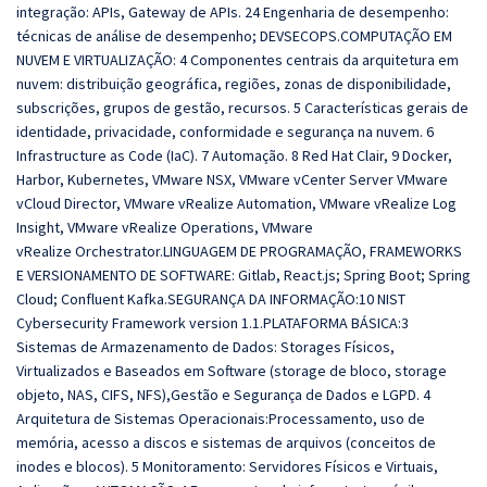
integração: APIs, Gateway de APIs. 24 Engenharia de desempenho:
técnicas de análise de desempenho; DEVSECOPS.COMPUTAÇÃO EM
NUVEM E VIRTUALIZAÇÃO: 4 Componentes centrais da arquitetura em
nuvem: distribuição geográfica, regiões, zonas de disponibilidade,
subscrições, grupos de gestão, recursos. 5 Características gerais de
identidade, privacidade, conformidade e segurança na nuvem. 6
Infrastructure as Code (IaC). 7 Automação. 8 Red Hat Clair, 9 Docker,
Harbor, Kubernetes, VMware NSX, VMware vCenter Server VMware
vCloud Director, VMware vRealize Automation, VMware vRealize Log
Insight, VMware vRealize Operations, VMware
vRealize Orchestrator.LINGUAGEM DE PROGRAMAÇÃO, FRAMEWORKS
E VERSIONAMENTO DE SOFTWARE: Gitlab, React.js; Spring Boot; Spring
Cloud; Confluent Kafka.SEGURANÇA DA INFORMAÇÃO:10 NIST
Cybersecurity Framework version 1.1.PLATAFORMA BÁSICA:3
Sistemas de Armazenamento de Dados: Storages Físicos,
Virtualizados e Baseados em Software (storage de bloco, storage
objeto, NAS, CIFS, NFS),Gestão e Segurança de Dados e LGPD. 4
Arquitetura de Sistemas Operacionais:Processamento, uso de
memória, acesso a discos e sistemas de arquivos (conceitos de
inodes e blocos). 5 Monitoramento: Servidores Físicos e Virtuais,