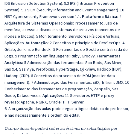
IDS (Intrusion Detection System). 9.2 IPS (Intrusion Prevention
System). 9.3 SIEM (Security Information and Event Management). 10
NIST Cybersecurity Framework version 1.1.
Plataforma Básica:
4
Arquitetura de Sistemas Operacionais: Processamento, uso de
memória, acesso a discos e sistemas de arquivos (conceitos de
inodes e blocos). 5 Monitoramento: Servidores Físicos e Virtuais,
Aplicações.
Automação:
2 Conceitos e princípios de DevSecOps. 4
Gitlab, Jenkins e Rundeck. 5 Ferramentas de Gestão centralizada de
Logs. 9 Programação em linguagens: Ruby, Groovy.
Ferramentas
Analytics:
5 Administração das ferramentas: Sap Bods, Sas Miner,
Sas 9.4, Sas Viya, Webfocus, HyperStage, Qlikview, Hadoop (HDP),
Hadoop (CDP). 6 Conceitos do processo de MDM (master data
management). 7 Administração das Ferramentas: EBX, Trillium, DMX. 10
Conhecimento das ferramentas de programação, Zeppelin, Sas
Guide, Dataservices.
Aplicações:
11 Servidores HTTP e proxy
reverso: Apache, NGINX, Oracle HTTP Server.
6. A organização das aulas pode seguir a lógica didática do professor,
e não necessariamente a ordem do edital.
O corpo docente poderá sofrer acréscimos ou substituições por