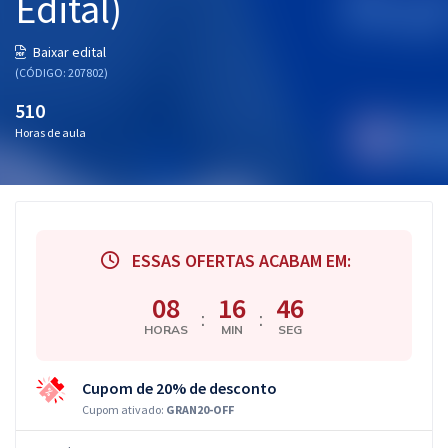
Edital)
Baixar edital
(CÓDIGO: 207802)
510
Horas de aula
ESSAS OFERTAS ACABAM EM:
08
16
45
:
:
HORAS
MIN
SEG
Cupom de 20% de desconto
Cupom ativado:
GRAN20-OFF