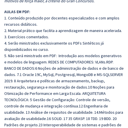
motivos de força maior, a critério do Gran Concursos.
AULAS EM PDF:
1. Conteúdo produzido por docentes especializados e com amplos
recursos didáticos.
2. Material prático que facilita a aprendizagem de maneira acelerada.
3. Exercícios comentados.
4. Serão ministrados exclusivamente os PDFs Sintéticos já
disponibilizados no curso.
5. Não será ministrado em PDF: Introdução aos modelos generativos
e modelos de linguagem. REDES DE COMPUTADORES: VLANs.RDP.
BANCO DE DADOS:6 Noções de administração de dados e de banco de
dados. 7.1 Oracle 19C, MySql, Postgresql, MongoDB e MS-SQLSERVER
2019. 8 Arquitetura e políticas de armazenamento, backup,
restauração, segurança e monitoração de dados.10 Noções para
Otimização de Performance em Larga Escala. ARQUITETURA
TECNOLÓGICA: 5 Gestão de Configuração: Controle de versão,
controle de mudança e integração contínua.12 Engenharia de
usabilidade. 13 Análise de requisitos de usabilidade. 14.Métodos para
avaliação de usabilidade.16 SOLID. 17 35 GRASP. 18 TDD. 19 BDD. 20
Padrões de projeto.23 Interoperabilidade de sistemas e padrões de