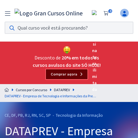
0
Assinatura Ilimitada 11
Acesso a todos os cursos. Teste grátis por 7 dias!
Assinatura OAB Até Passar
Acesso ilimitado a toda preparação para o Exame da
Desconto de
20% em todos os
Ordem, até você passar!
cursos avulsos do site SÓ HOJE!
Comprar agora
Residências Multiprofissionais
Preparação completa e intensiva para as principais
Cursos por Concurso
DATAPREV
residências em saúde do Brasil
DATAPREV - Empresa de Tecnologia e Informações da Previdência Social - Analista de Tecnologia da Informação - Perfil 2: Arquitetura, Engenharia e Sustentação Tecnológica (Pós-Edital)
Concursos
CE, DF, PB, RJ, RN, SC, SP - Tecnologia da Informação
Assinatura Ilimitada
DATAPREV - Empresa
Cursos 20% OFF