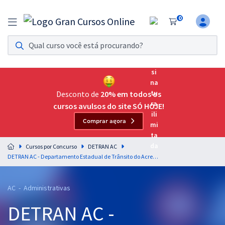
0
Assinatura Ilimitada 11
Acesso a todos os cursos. Teste grátis por 7 dias!
Assinatura OAB Até Passar
Acesso ilimitado a toda preparação para o Exame da
Desconto de
20% em todos os
Ordem, até você passar!
cursos avulsos do site SÓ HOJE!
Comprar agora
Residências Multiprofissionais
Preparação completa e intensiva para as principais
Cursos por Concurso
DETRAN AC
residências em saúde do Brasil
DETRAN AC - Departamento Estadual de Trânsito do Acre - Examinador de Trânsito
Concursos
AC - Administrativas
Assinatura Ilimitada
DETRAN AC -
Cursos 20% OFF