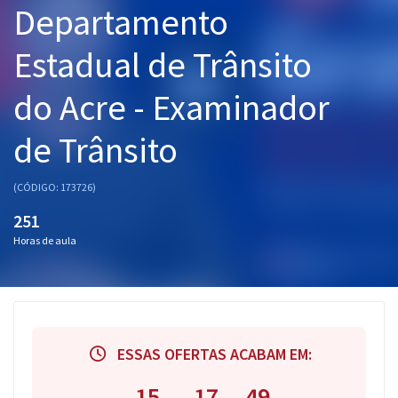
Departamento
Pós
Estadual de Trânsito
Graduação
do Acre - Examinador
OAB
de Trânsito
Mentorias
Questões grátis
(CÓDIGO: 173726)
251
Conteúdo gratuito
Horas de aula
Blog
Aprovados
Atendimento
ESSAS OFERTAS ACABAM EM:
15
17
48