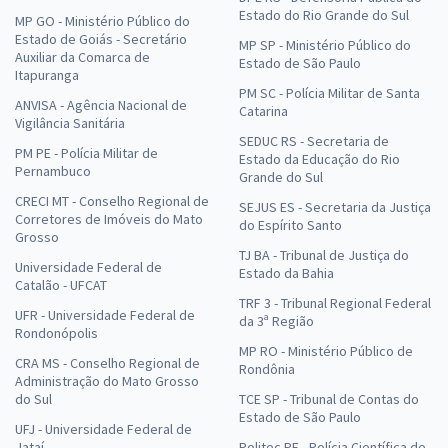
Estado do Rio Grande do Sul
MP GO - Ministério Público do
Estado de Goiás - Secretário
MP SP - Ministério Público do
Auxiliar da Comarca de
Estado de São Paulo
Itapuranga
PM SC - Polícia Militar de Santa
ANVISA - Agência Nacional de
Catarina
Vigilância Sanitária
SEDUC RS - Secretaria de
PM PE - Polícia Militar de
Estado da Educação do Rio
Pernambuco
Grande do Sul
CRECI MT - Conselho Regional de
SEJUS ES - Secretaria da Justiça
Corretores de Imóveis do Mato
do Espírito Santo
Grosso
TJ BA - Tribunal de Justiça do
Universidade Federal de
Estado da Bahia
Catalão - UFCAT
TRF 3 - Tribunal Regional Federal
UFR - Universidade Federal de
da 3ª Região
Rondonópolis
MP RO - Ministério Público de
CRA MS - Conselho Regional de
Rondônia
Administração do Mato Grosso
do Sul
TCE SP - Tribunal de Contas do
Estado de São Paulo
UFJ - Universidade Federal de
Jataí
Politec PE - Polícia Científica de