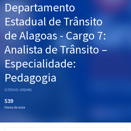
Departamento
Pós
Estadual de Trânsito
Graduação
de Alagoas - Cargo 7:
OAB
Analista de Trânsito –
Mentorias
Especialidade:
Questões grátis
Conteúdo gratuito
Pedagogia
Blog
(CÓDIGO: 205246)
Aprovados
539
Horas de aula
Atendimento