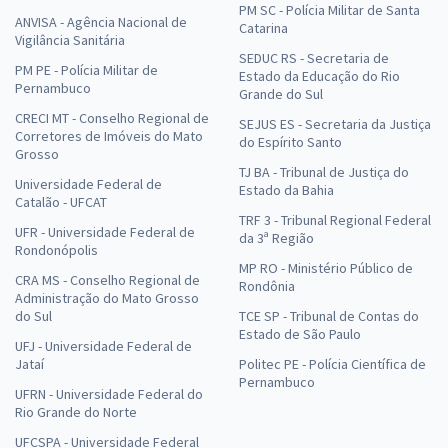
PM SC - Polícia Militar de Santa
ANVISA - Agência Nacional de
Catarina
Vigilância Sanitária
SEDUC RS - Secretaria de
PM PE - Polícia Militar de
Estado da Educação do Rio
Pernambuco
Grande do Sul
CRECI MT - Conselho Regional de
SEJUS ES - Secretaria da Justiça
Corretores de Imóveis do Mato
do Espírito Santo
Grosso
TJ BA - Tribunal de Justiça do
Universidade Federal de
Estado da Bahia
Catalão - UFCAT
TRF 3 - Tribunal Regional Federal
UFR - Universidade Federal de
da 3ª Região
Rondonópolis
MP RO - Ministério Público de
CRA MS - Conselho Regional de
Rondônia
Administração do Mato Grosso
do Sul
TCE SP - Tribunal de Contas do
Estado de São Paulo
UFJ - Universidade Federal de
Jataí
Politec PE - Polícia Científica de
Pernambuco
UFRN - Universidade Federal do
Rio Grande do Norte
UFCSPA - Universidade Federal