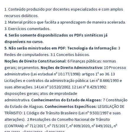
1. Conteúdo produzido por docentes especializados e com amplos
recursos didáticos.
2. Material prático que facilita a aprendizagem de maneira acelerada.
3. Exercícios comentados.
4. Serão somente disponibilizados os PDFs sintéticos já
disponíveis no curso.
5. Não serão ministrados em PDF:
Tecnologia da Informação:
3
Redes de computadores. 3.1 Conceitos básicos.
Noções de Direito Constitucional:
6 Finanças públicas: normas
gerais; orçamentos.
Noções de Direito Administrativo:
10 Processo
administrativo (Lei estadual nº 10.177/1998): artigos 1º ao 36. 13
Licitações e contratos da administração pública: Lei nº 8.666/1993 e
suas alterações. 14 Lei nº 10.520/2002. 12 Lei nº 8.429/1992:
disposições gerais; atos de improbidade
administrativa.
Conhecimentos do Estado de Alagoas:
7 Constituição
do Estado de Alagoas.
Conhecimentos Específicos:
LEGISLAÇÃO DE
TRÂNSITO:
1 Código de Trânsito Brasileiro (Lei nº 9.503/1997 e suas
alterações). 2 Resoluções do Conselho Nacional de Trânsito
(CONTRAN): nº 712/2017, nº 715/2017, nº 809/2020, nº 849/2021, nº