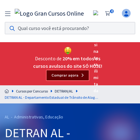
0
Assinatura Ilimitada 11
Acesso a todos os cursos. Teste grátis por 7 dias!
Assinatura OAB Até Passar
Acesso ilimitado a toda preparação para o Exame da
Desconto de
20% em todos os
Ordem, até você passar!
cursos avulsos do site SÓ HOJE!
Comprar agora
Residências Multiprofissionais
Preparação completa e intensiva para as principais
Cursos por Concurso
DETRAN/AL
residências em saúde do Brasil
DETRAN AL - Departamento Estadual de Trânsito de Alagoas - Cargo 7: Analista de Trânsito – Especialidade: Pedagogia
Concursos
AL - Administrativas, Educação
Assinatura Ilimitada
DETRAN AL -
Cursos 20% OFF