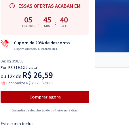
ESSAS OFERTAS ACABAM EM:
05
45
39
:
:
HORAS
MIN
SEG
Cupom de 20% de desconto
Cupom ativado:
GRAN20-OFF
De:
R$ 398,90
Por:
R$ 319,12
à vista
R$ 26,59
ou
12x de
Economize R$ 79,78 (-20%)
Comprar agora
Garantia de devolução do dinheiro em 7 dias.
Este curso inclui: