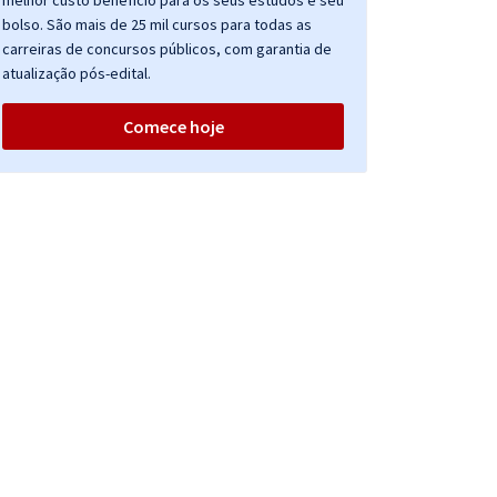
melhor custo benefício para os seus estudos e seu
bolso. São mais de 25 mil cursos para todas as
carreiras de concursos públicos, com garantia de
atualização pós-edital.
Comece hoje