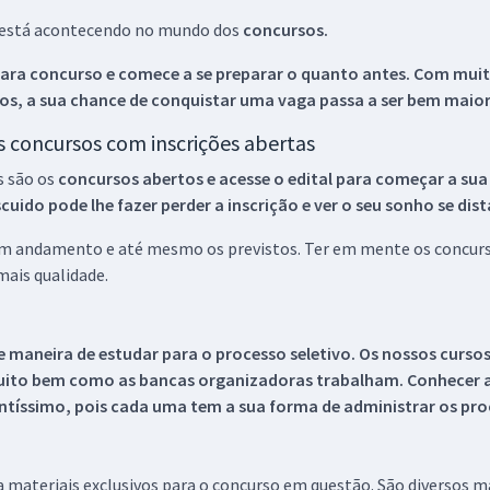
ue está acontecendo no mundo dos
concursos.
ara concurso e comece a se preparar o quanto antes. Com muita
os, a sua chance de conquistar uma vaga passa a ser bem maior
os concursos com inscrições abertas
s são os
concursos abertos e acesse o edital para começar a sua
ido pode lhe fazer perder a inscrição e ver o seu sonho se dis
 em andamento e até mesmo os previstos. Ter em mente os concurso
ais qualidade.
 maneira de estudar para o processo seletivo. Os nossos curso
uito bem como as bancas organizadoras trabalham. Conhecer a
tíssimo, pois cada uma tem a sua forma de administrar os proc
 a materiais exclusivos para o concurso em questão. São diversos 