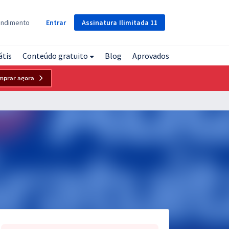
Assinatura
Ilimitada
11
endimento
Entrar
átis
Conteúdo gratuito
Blog
Aprovados
mprar agora