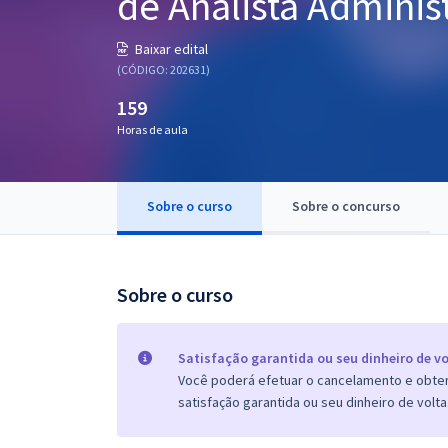
de Analista Adminis
Pós
Baixar edital
Graduação
(CÓDIGO: 202631)
159
OAB
Horas de aula
Mentorias
Sobre o curso
Sobre o concurso
Questões grátis
Conteúdo gratuito
Blog
Sobre o curso
Aprovados
Satisfação garantida ou seu dinheiro de vo
Você poderá efetuar o cancelamento e obter 
Atendimento
satisfação garantida ou seu dinheiro de volta