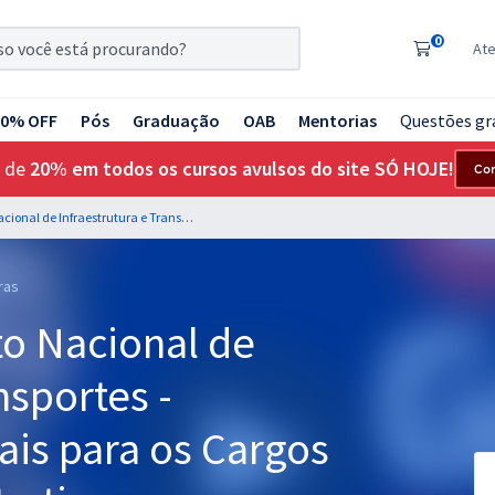
0
At
20% OFF
Pós
Graduação
OAB
Mentorias
Questões gr
 de
20% em todos os cursos avulsos do site SÓ HOJE!
Co
DNIT - Departamento Nacional de Infraestrutura e Transportes - Conhecimentos Gerais para os Cargos de Analista Administrativo
ras
o Nacional de
nsportes -
is para os Cargos