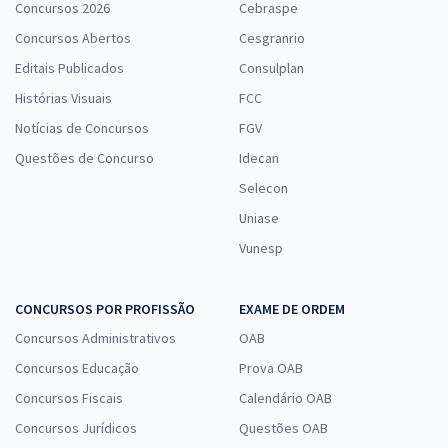
Concursos 2026
Cebraspe
Concursos Abertos
Cesgranrio
Editais Publicados
Consulplan
Histórias Visuais
FCC
Notícias de Concursos
FGV
Questões de Concurso
Idecan
Selecon
Uniase
Vunesp
CONCURSOS POR PROFISSÃO
EXAME DE ORDEM
Concursos Administrativos
OAB
Concursos Educação
Prova OAB
Concursos Fiscais
Calendário OAB
Concursos Jurídicos
Questões OAB