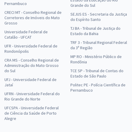
Pernambuco
Grande do Sul
CRECI MT - Conselho Regional de
SEJUS ES - Secretaria da Justiça
Corretores de Imóveis do Mato
do Espírito Santo
Grosso
TJ BA - Tribunal de Justiça do
Universidade Federal de
Estado da Bahia
Catalão - UFCAT
TRF 3 - Tribunal Regional Federal
UFR - Universidade Federal de
da 3ª Região
Rondonópolis
MP RO - Ministério Público de
CRA MS - Conselho Regional de
Rondônia
Administração do Mato Grosso
do Sul
TCE SP - Tribunal de Contas do
Estado de São Paulo
UFJ - Universidade Federal de
Jataí
Politec PE - Polícia Científica de
Pernambuco
UFRN - Universidade Federal do
Rio Grande do Norte
UFCSPA - Universidade Federal
de Ciência da Saúde de Porto
Alegre