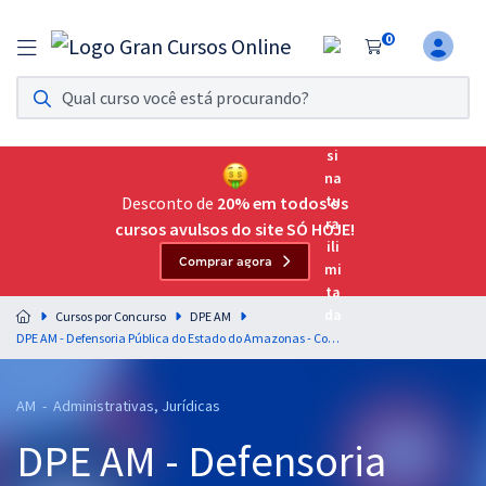
0
Assinatura Ilimitada 11
Acesso a todos os cursos. Teste grátis por 7 dias!
Assinatura OAB Até Passar
Acesso ilimitado a toda preparação para o Exame da
Desconto de
20% em todos os
Ordem, até você passar!
cursos avulsos do site SÓ HOJE!
Comprar agora
Residências Multiprofissionais
Preparação completa e intensiva para as principais
Cursos por Concurso
DPE AM
residências em saúde do Brasil
DPE AM - Defensoria Pública do Estado do Amazonas - Conhecimentos Básicos para Todos os Cargos (Pré-Edital)
Concursos
AM - Administrativas, Jurídicas
Assinatura Ilimitada
DPE AM - Defensoria
Cursos 20% OFF