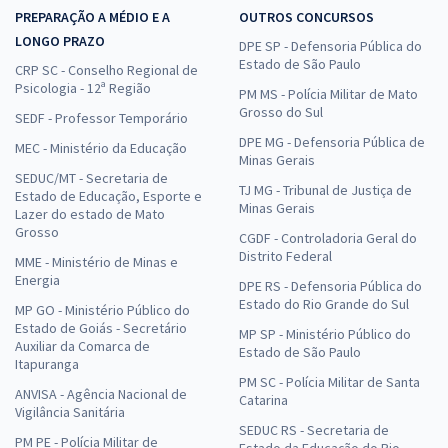
PREPARAÇÃO A MÉDIO E A
OUTROS CONCURSOS
LONGO PRAZO
DPE SP - Defensoria Pública do
Estado de São Paulo
CRP SC - Conselho Regional de
Psicologia - 12ª Região
PM MS - Polícia Militar de Mato
Grosso do Sul
SEDF - Professor Temporário
DPE MG - Defensoria Pública de
MEC - Ministério da Educação
Minas Gerais
SEDUC/MT - Secretaria de
TJ MG - Tribunal de Justiça de
Estado de Educação, Esporte e
Minas Gerais
Lazer do estado de Mato
Grosso
CGDF - Controladoria Geral do
Distrito Federal
MME - Ministério de Minas e
Energia
DPE RS - Defensoria Pública do
Estado do Rio Grande do Sul
MP GO - Ministério Público do
Estado de Goiás - Secretário
MP SP - Ministério Público do
Auxiliar da Comarca de
Estado de São Paulo
Itapuranga
PM SC - Polícia Militar de Santa
ANVISA - Agência Nacional de
Catarina
Vigilância Sanitária
SEDUC RS - Secretaria de
PM PE - Polícia Militar de
Estado da Educação do Rio