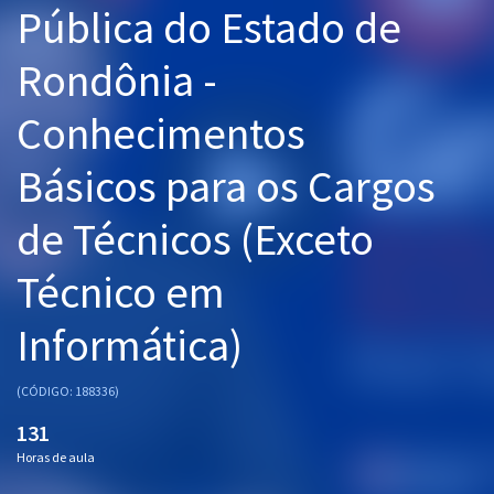
Pública do Estado de
Pós
Rondônia -
Graduação
Conhecimentos
OAB
Básicos para os Cargos
Mentorias
de Técnicos (Exceto
Questões grátis
Conteúdo gratuito
Técnico em
Blog
Informática)
Aprovados
(CÓDIGO: 188336)
Atendimento
131
Horas de aula