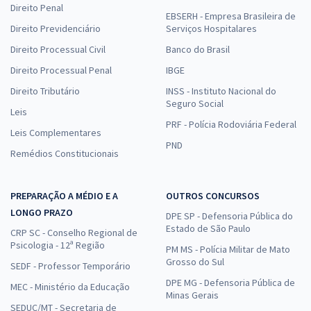
Direito Penal
EBSERH - Empresa Brasileira de
Direito Previdenciário
Serviços Hospitalares
Direito Processual Civil
Banco do Brasil
Direito Processual Penal
IBGE
Direito Tributário
INSS - Instituto Nacional do
Seguro Social
Leis
PRF - Polícia Rodoviária Federal
Leis Complementares
PND
Remédios Constitucionais
PREPARAÇÃO A MÉDIO E A
OUTROS CONCURSOS
LONGO PRAZO
DPE SP - Defensoria Pública do
Estado de São Paulo
CRP SC - Conselho Regional de
Psicologia - 12ª Região
PM MS - Polícia Militar de Mato
Grosso do Sul
SEDF - Professor Temporário
DPE MG - Defensoria Pública de
MEC - Ministério da Educação
Minas Gerais
SEDUC/MT - Secretaria de