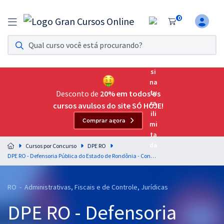
0
Assinatura Ilimitada 11
Acesso a todos os cursos. Teste grátis por 7 dias!
Assinatura OAB Até Passar
Acesso ilimitado a toda preparação para o Exame da
Desconto de
20% em todos os
Ordem, até você passar!
cursos avulsos do site SÓ HOJE!
Comprar agora
Residências Multiprofissionais
Preparação completa e intensiva para as principais
Cursos por Concurso
DPE RO
residências em saúde do Brasil
DPE RO - Defensoria Pública do Estado de Rondônia - Conhecimentos Básicos para os Cargos de Técnicos (Exceto Técnico em Informática)
Concursos
RO - Administrativas, Fiscais e de Controle, Jurídicas
Assinatura Ilimitada
DPE RO - Defensoria
Cursos 20% OFF