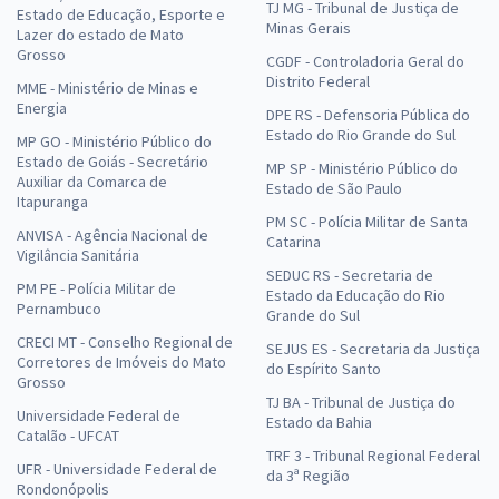
TJ MG - Tribunal de Justiça de
Estado de Educação, Esporte e
Minas Gerais
Lazer do estado de Mato
Grosso
CGDF - Controladoria Geral do
Distrito Federal
MME - Ministério de Minas e
Energia
DPE RS - Defensoria Pública do
Estado do Rio Grande do Sul
MP GO - Ministério Público do
Estado de Goiás - Secretário
MP SP - Ministério Público do
Auxiliar da Comarca de
Estado de São Paulo
Itapuranga
PM SC - Polícia Militar de Santa
ANVISA - Agência Nacional de
Catarina
Vigilância Sanitária
SEDUC RS - Secretaria de
PM PE - Polícia Militar de
Estado da Educação do Rio
Pernambuco
Grande do Sul
CRECI MT - Conselho Regional de
SEJUS ES - Secretaria da Justiça
Corretores de Imóveis do Mato
do Espírito Santo
Grosso
TJ BA - Tribunal de Justiça do
Universidade Federal de
Estado da Bahia
Catalão - UFCAT
TRF 3 - Tribunal Regional Federal
UFR - Universidade Federal de
da 3ª Região
Rondonópolis