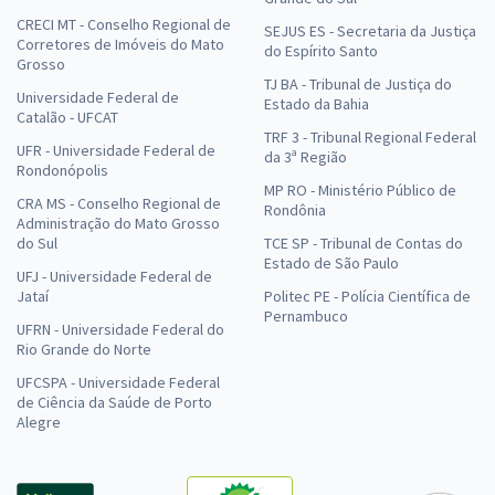
CRECI MT - Conselho Regional de
SEJUS ES - Secretaria da Justiça
Corretores de Imóveis do Mato
do Espírito Santo
Grosso
TJ BA - Tribunal de Justiça do
Universidade Federal de
Estado da Bahia
Catalão - UFCAT
TRF 3 - Tribunal Regional Federal
UFR - Universidade Federal de
da 3ª Região
Rondonópolis
MP RO - Ministério Público de
CRA MS - Conselho Regional de
Rondônia
Administração do Mato Grosso
do Sul
TCE SP - Tribunal de Contas do
Estado de São Paulo
UFJ - Universidade Federal de
Jataí
Politec PE - Polícia Científica de
Pernambuco
UFRN - Universidade Federal do
Rio Grande do Norte
UFCSPA - Universidade Federal
de Ciência da Saúde de Porto
Alegre