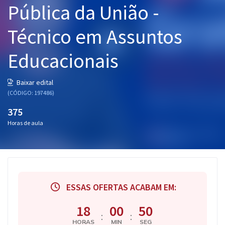
Pública da União -
Pós
Técnico em Assuntos
Graduação
Educacionais
OAB
Mentorias
Baixar edital
(CÓDIGO: 197486)
Questões grátis
375
Horas de aula
Conteúdo gratuito
Blog
Aprovados
ESSAS OFERTAS ACABAM EM:
Atendimento
18
00
49
:
:
HORAS
MIN
SEG