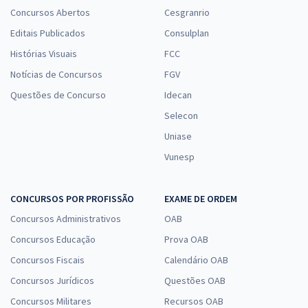
Concursos Abertos
Cesgranrio
Editais Publicados
Consulplan
Histórias Visuais
FCC
Notícias de Concursos
FGV
Questões de Concurso
Idecan
Selecon
Uniase
Vunesp
CONCURSOS POR PROFISSÃO
EXAME DE ORDEM
Concursos Administrativos
OAB
Concursos Educação
Prova OAB
Concursos Fiscais
Calendário OAB
Concursos Jurídicos
Questões OAB
Concursos Militares
Recursos OAB