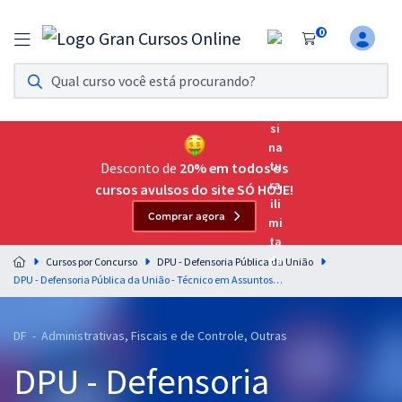
0
Assinatura Ilimitada 11
Acesso a todos os cursos. Teste grátis por 7 dias!
Assinatura OAB Até Passar
Acesso ilimitado a toda preparação para o Exame da
Desconto de
20% em todos os
Ordem, até você passar!
cursos avulsos do site SÓ HOJE!
Comprar agora
Residências Multiprofissionais
Preparação completa e intensiva para as principais
Cursos por Concurso
DPU - Defensoria Pública da União
residências em saúde do Brasil
DPU - Defensoria Pública da União - Técnico em Assuntos Educacionais
Concursos
DF - Administrativas, Fiscais e de Controle, Outras
Assinatura Ilimitada
DPU - Defensoria
Cursos 20% OFF