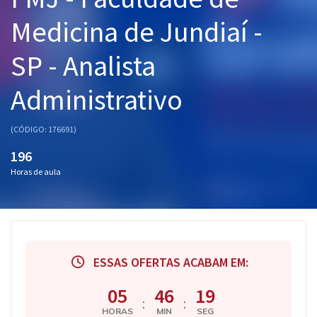
Pós
Medicina de Jundiaí -
Graduação
SP - Analista
OAB
Administrativo
Mentorias
(CÓDIGO: 176691)
Questões grátis
196
Horas de aula
Conteúdo gratuito
Blog
Aprovados
ESSAS OFERTAS ACABAM EM:
Atendimento
05
46
18
:
:
HORAS
MIN
SEG