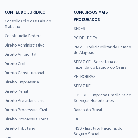
CONTEÚDO JURÍDICO
CONCURSOS MAIS
PROCURADOS
Consolidação das Leis do
Trabalho
SEDES
Constituição Federal
PC DF - DELTA
Direito Administrativo
PM AL - Polícia Militar do Estado
de Alagoas
Direito Ambiental
SEFAZ CE - Secretaria da
Direito Civil
Fazenda do Estado do Ceará
Direito Constitucional
PETROBRAS
Direito Empresarial
SEFAZ DF
Direito Penal
EBSERH - Empresa Brasileira de
Direito Previdenciário
Serviços Hospitalares
Direito Processual Civil
Banco do Brasil
Direito Processual Penal
IBGE
Direito Tributário
INSS - Instituto Nacional do
Seguro Social
Leis