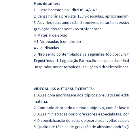
Mais detalhes:
1. Curso baseado no Edital nº 14/2025.
2. Carga horária prevista: 155 vídeoaulas, aproximadam
3. As videoaulas ainda não disponíveis estarão acess
gravação dos respectivos professores.
4. Material de apoio:
4.1. Videoaulas (com slides)
4.2. Audioaulas
5.
Não
serão contemplados os seguintes tópicos: Em
T
Específicos:
1. Legislação Farmacêutica aplicada a Unid
Hospitalar; Imunoterápicos, soluções hidroeletrolíticas
VIDEOAULAS AUTOSSUFICIENTES:
1. Aulas com abordagem dos tópicos previstos no edita
matéria.
2. Conteúdo abordado de modo objetivo, com ênfase n
3. Aulas ministradas por professores especialistas, co
4. Disponibilização de aulas de exercícios, voltadas pa
5. Qualidade técnica de gravação de altíssimo padrão 