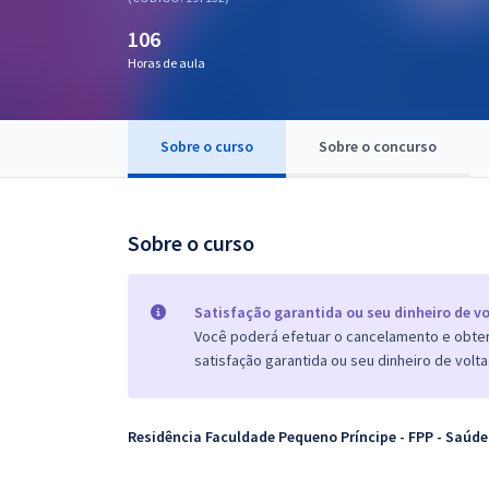
Pós
106
Graduação
Horas de aula
OAB
Sobre o curso
Sobre o concurso
Mentorias
Questões grátis
Sobre o curso
Conteúdo gratuito
Satisfação garantida ou seu dinheiro de vo
Blog
Você poderá efetuar o cancelamento e obter 
Aprovados
satisfação garantida ou seu dinheiro de volta
Atendimento
Residência Faculdade Pequeno Príncipe - FPP - Saúde