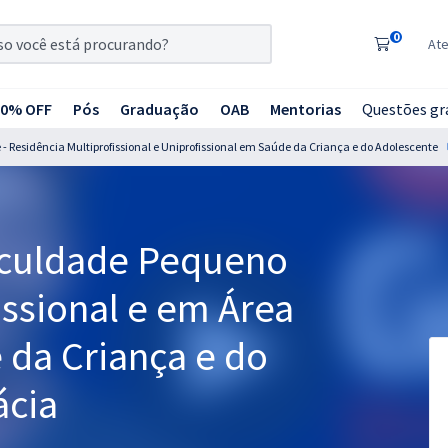
0
At
20% OFF
Pós
Graduação
OAB
Mentorias
Questões gr
- Residência Multiprofissional e Uniprofissional em Saúde da Criança e do Adolescente
aculdade Pequeno
issional e em Área
e da Criança e do
ácia