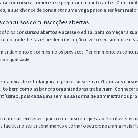
ara concurso e comece a se preparar o quanto antes. Com muita
os, a sua chance de conquistar uma vaga passa a ser bem maior
os concursos com inscrições abertas
s são os
concursos abertos e acesse o edital para começar a sua
ido pode lhe fazer perder a inscrição e ver o seu sonho se dis
 em andamento e até mesmo os previstos. Ter em mente os concurso
ais qualidade.
 maneira de estudar para o processo seletivo. Os nossos curso
uito bem como as bancas organizadoras trabalham. Conhecer a
tíssimo, pois cada uma tem a sua forma de administrar os proc
 a materiais exclusivos para o concurso em questão. São diversos 
a facilitar o seu entendimento e tornar o seu cronograma mais fle