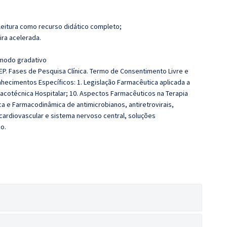
leitura como recurso didático completo;
ira acelerada.
 modo gradativo
P. Fases de Pesquisa Clínica. Termo de Consentimento Livre e
hecimentos Específicos: 1. Legislação Farmacêutica aplicada a
rmacotécnica Hospitalar; 10. Aspectos Farmacêuticos na Terapia
ica e Farmacodinâmica de antimicrobianos, antiretrovirais,
ardiovascular e sistema nervoso central, soluções
co.