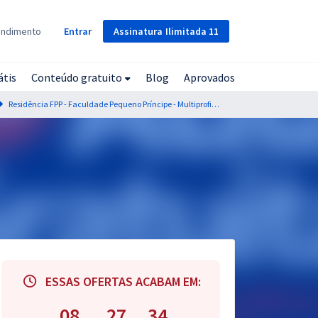
Assinatura
Ilimitada
11
endimento
Entrar
átis
Conteúdo gratuito
Blog
Aprovados
Residência FPP - Faculdade Pequeno Príncipe - Multiprofissional e em Área Profissional - Saúde da Criança e do Adolescente - Farmácia
ESSAS OFERTAS ACABAM EM:
08
27
33