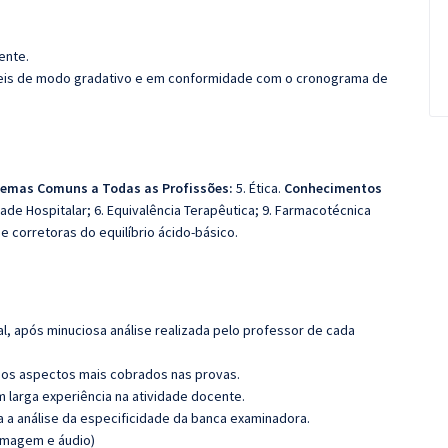
ente.
íveis de modo gradativo e em conformidade com o cronograma de
emas Comuns a Todas as Profissões:
5. Ética.
Conhecimentos
ade Hospitalar; 6. Equivalência Terapêutica; 9. Farmacotécnica
 e corretoras do equilíbrio ácido-básico.
l, após minuciosa análise realizada pelo professor de cada
os aspectos mais cobrados nas provas.
m larga experiência na atividade docente.
ra a análise da especificidade da banca examinadora.
(imagem e áudio)