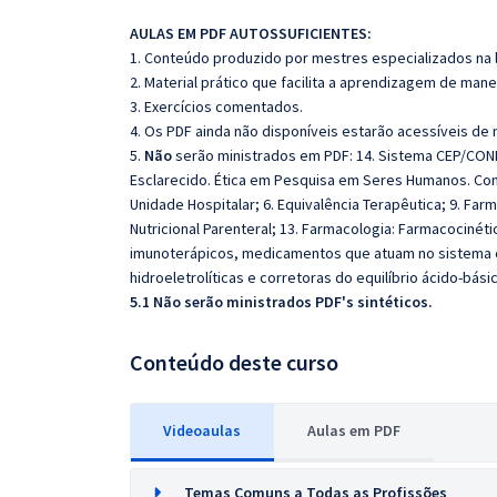
AULAS EM PDF AUTOSSUFICIENTES:
1. Conteúdo produzido por mestres especializados na 
2. Material prático que facilita a aprendizagem de mane
3. Exercícios comentados.
4. Os PDF ainda não disponíveis estarão acessíveis de
5.
Não
serão ministrados em PDF: 14. Sistema CEP/CONE
Esclarecido. Ética em Pesquisa em Seres Humanos. Con
Unidade Hospitalar; 6. Equivalência Terapêutica; 9. Fa
Nutricional Parenteral; 13. Farmacologia: Farmacocinét
imunoterápicos, medicamentos que atuam no sistema c
hidroeletrolíticas e corretoras do equilíbrio ácido-bási
5.1 Não serão ministrados PDF's sintéticos.
Conteúdo deste curso
Videoaulas
Aulas em PDF
Temas Comuns a Todas as Profissões