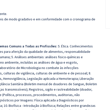
ente.
íveis de modo gradativo e em conformidade com o cronograma de
emas Comuns a Todas as Profissões:
5. Ética. Conhecimentos
ises para aferição da qualidade de alimentos, responsabilidade
ana; 5. Análises ambientais: análises fisico-químicas e
o ambiente, incluídas as análises de água e esgoto,
laboratório de Microbiologia no combate às infecções
, culturas de vigilância, culturas de ambiente e de pessoal; 8.
s, Hemovigilância, Legislação aplicada a Hemoterapia; Liberação
lância Sanitária (Boletim mensal de doadores de Sangue, Boletim
s transmissíveis); Registros, sigilo e rastreabilidade (doador,
e (Política, processos, procedimentos, auditorias, não
gnósticos por Imagens: Física aplicada a Diagnósticos por
10. Biofísica - Introdução à Biofísica; Relações entre grandezas