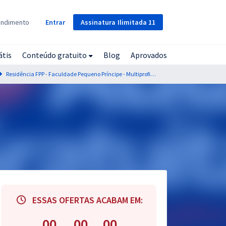
Assinatura
Ilimitada
11
endimento
Entrar
átis
Conteúdo gratuito
Blog
Aprovados
Residência FPP - Faculdade Pequeno Príncipe - Multiprofissional e em Área Profissional - Saúde da Criança e do Adolescente - Biomedicina
ESSAS OFERTAS ACABAM EM:
00
00
00