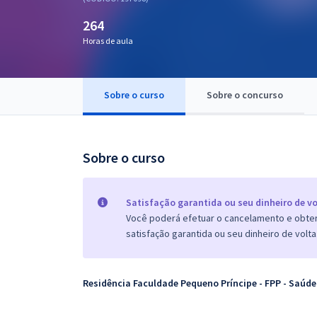
Pós
264
Graduação
Horas de aula
OAB
Sobre o curso
Sobre o concurso
Mentorias
Questões grátis
Sobre o curso
Conteúdo gratuito
Satisfação garantida ou seu dinheiro de vo
Blog
Você poderá efetuar o cancelamento e obter 
Aprovados
satisfação garantida ou seu dinheiro de volta
Atendimento
Residência Faculdade Pequeno Príncipe - FPP - Saúde