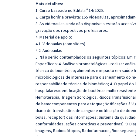
Mais detalhes:
1. Curso baseado no Edital nº 14/2025.
2. Carga horária prevista: 155 vídeoaulas, aproximadam
3. As videoaulas ainda não disponíveis estarão acess
gravação dos respectivos professores.
4. Material de apoio:
4.1. Videoaulas (com slides)
4.2. Audioaulas
5.
Não
serão contemplados os seguintes tópicos: Em
T
Específicos: 4. Análises bromatológicas - realizar anál
técnica do biomédico; alimentos e impacto em saúde hum
microbiológicas de interesse para o saneamento do mei
responsabilidade técnica do biomédico; 4. O papel do 
hospitalaresidentificação de bactérias multirresistentes
Hemoterapia, Triagem Sorológica, Riscos Transfusionai
de hemocomponentes para estoque; Notificações à Vigi
diário de transfusões de sangue e notificação de doença
bolsa, receptor) das informações; Sistema da qualidad
conformidades, ações corretivas e preventivas). 9. Dia
Imagens, Radioisótopos, Radiofármacos, Biossegurança; 