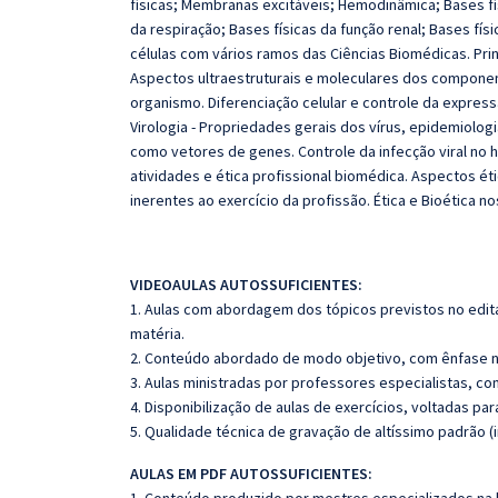
físicas; Membranas excitáveis; Hemodinâmica; Bases fís
da respiração; Bases físicas da função renal; Bases físi
células com vários ramos das Ciências Biomédicas. Prin
Aspectos ultraestruturais e moleculares dos component
organismo. Diferenciação celular e controle da express
Virologia - Propriedades gerais dos vírus, epidemiologia
como vetores de genes. Controle da infecção viral no h
atividades e ética profissional biomédica. Aspectos é
inerentes ao exercício da profissão. Ética e Bioética n
VIDEOAULAS AUTOSSUFICIENTES:
1. Aulas com abordagem dos tópicos previstos no edita
matéria.
2. Conteúdo abordado de modo objetivo, com ênfase n
3. Aulas ministradas por professores especialistas, co
4. Disponibilização de aulas de exercícios, voltadas pa
5. Qualidade técnica de gravação de altíssimo padrão 
AULAS EM PDF AUTOSSUFICIENTES: