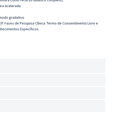
leitura como recurso didático completo;
ira acelerada.
 modo gradativo
P. Fases de Pesquisa Clínica. Termo de Consentimento Livre e
nhecimentos Específicos.