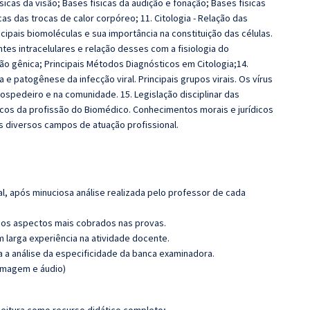
icas da visão; Bases físicas da audição e fonação; Bases físicas
cas das trocas de calor corpóreo; 11. Citologia - Relação das
cipais biomoléculas e sua importância na constituição das células.
es intracelulares e relação desses com a fisiologia do
ão gênica; Principais Métodos Diagnósticos em Citologia;14.
 e patogênese da infecção viral. Principais grupos virais. Os vírus
ospedeiro e na comunidade. 15. Legislação disciplinar das
ticos da profissão do Biomédico. Conhecimentos morais e jurídicos
os diversos campos de atuação profissional.
l, após minuciosa análise realizada pelo professor de cada
os aspectos mais cobrados nas provas.
m larga experiência na atividade docente.
ra a análise da especificidade da banca examinadora.
(imagem e áudio)