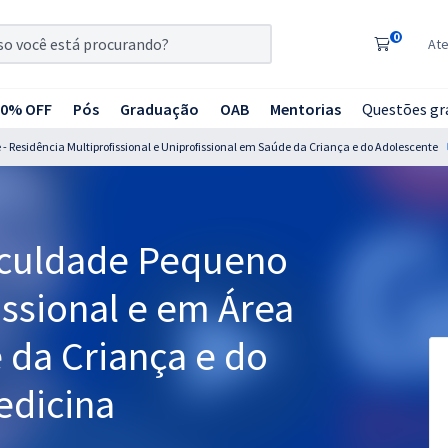
0
At
20% OFF
Pós
Graduação
OAB
Mentorias
Questões gr
- Residência Multiprofissional e Uniprofissional em Saúde da Criança e do Adolescente
aculdade Pequeno
issional e em Área
e da Criança e do
edicina