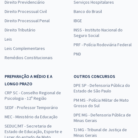
Direito Previdenciário
Serviços Hospitalares
Direito Processual Civil
Banco do Brasil
Direito Processual Penal
IBGE
Direito Tributário
INSS - Instituto Nacional do
Seguro Social
Leis
PRF - Polícia Rodoviária Federal
Leis Complementares
PND
Remédios Constitucionais
PREPARAÇÃO A MÉDIO E A
OUTROS CONCURSOS
LONGO PRAZO
DPE SP - Defensoria Pública do
Estado de São Paulo
CRP SC - Conselho Regional de
Psicologia - 12ª Região
PM MS - Polícia Militar de Mato
Grosso do Sul
SEDF - Professor Temporário
DPE MG - Defensoria Pública de
MEC - Ministério da Educação
Minas Gerais
SEDUC/MT - Secretaria de
TJ MG - Tribunal de Justiça de
Estado de Educação, Esporte e
Minas Gerais
Lazer do estado de Mato