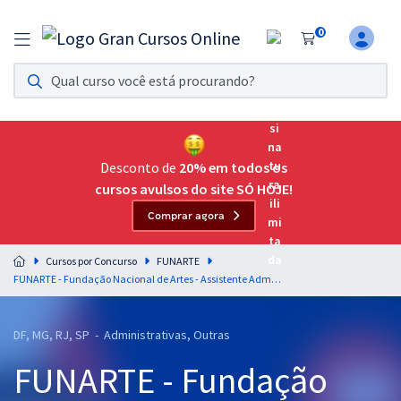
0
Assinatura Ilimitada 11
Acesso a todos os cursos. Teste grátis por 7 dias!
Assinatura OAB Até Passar
Acesso ilimitado a toda preparação para o Exame da
Desconto de
20% em todos os
Ordem, até você passar!
cursos avulsos do site SÓ HOJE!
Comprar agora
Residências Multiprofissionais
Preparação completa e intensiva para as principais
Cursos por Concurso
FUNARTE
residências em saúde do Brasil
FUNARTE - Fundação Nacional de Artes - Assistente Administrativo/Operacional Administrativo/Assistente Técnico/Assistente Financeiro (Pré-edital)
Concursos
DF, MG, RJ, SP - Administrativas, Outras
Assinatura Ilimitada
FUNARTE - Fundação
Cursos 20% OFF