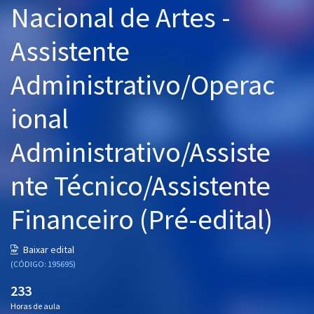
Nacional de Artes -
Pós
Assistente
Graduação
Administrativo/Operac
OAB
ional
Mentorias
Administrativo/Assiste
Questões grátis
Conteúdo gratuito
nte Técnico/Assistente
Blog
Financeiro (Pré-edital)
Aprovados
Baixar edital
(CÓDIGO: 195695)
Atendimento
233
Horas de aula