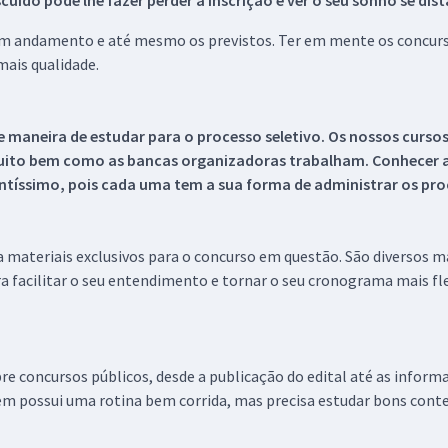
ido pode lhe fazer perder a inscrição e ver o seu sonho se dis
 em andamento e até mesmo os previstos. Ter em mente os concurso
ais qualidade.
 maneira de estudar para o processo seletivo. Os nossos curso
uito bem como as bancas organizadoras trabalham. Conhecer a
tíssimo, pois cada uma tem a sua forma de administrar os proc
 a materiais exclusivos para o concurso em questão. São diversos 
a facilitar o seu entendimento e tornar o seu cronograma mais fle
re concursos públicos, desde a publicação do edital até as inform
em possui uma rotina bem corrida, mas precisa estudar bons conte