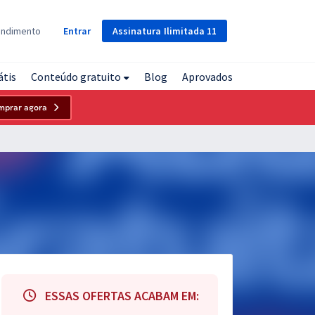
Assinatura
Ilimitada
11
endimento
Entrar
átis
Conteúdo gratuito
Blog
Aprovados
mprar agora
ESSAS OFERTAS ACABAM EM: