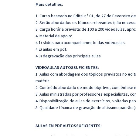
Mais detalhes:
1. Curso baseado no Edital n° 01, de 27 de Fevereiro de
2. Serão abordados os tópicos relevantes (não necessa
3. Carga horária prevista: de 100 a 200 videoaulas, ap
4. Material de apoio:
4.1) slides para acompanhamento das videoaulas.
4.2) aulas em pdf.
4.3) degravação das principais aulas
VIDEOAULAS AUTOSSUFICIENTES:
1. Aulas com abordagem dos tópicos previstos no edita
matéria.
2. Conteúdo abordado de modo objetivo, com ênfase n
3. Aulas ministradas por professores especialistas, co
4. Disponibilização de aulas de exercícios, voltadas pa
5. Qualidade técnica de gravação de altíssimo padrão 
AULAS EM PDF AUTOSSUFICIENTES: