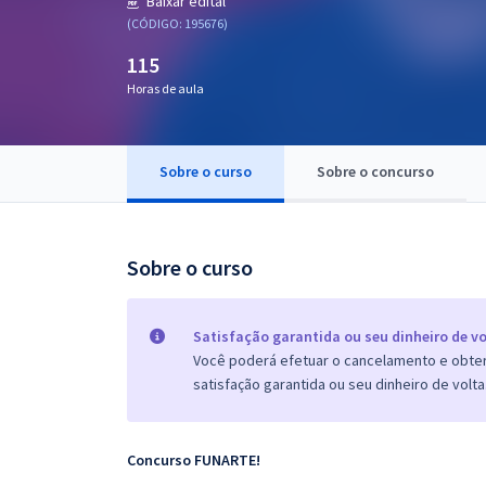
Baixar edital
Pós
(CÓDIGO: 195676)
115
Graduação
Horas de aula
OAB
Mentorias
Sobre o curso
Sobre o concurso
Questões grátis
Sobre o curso
Conteúdo gratuito
Blog
Satisfação garantida ou seu dinheiro de vo
Aprovados
Você poderá efetuar o cancelamento e obter 
satisfação garantida ou seu dinheiro de volta
Atendimento
Concurso FUNARTE!