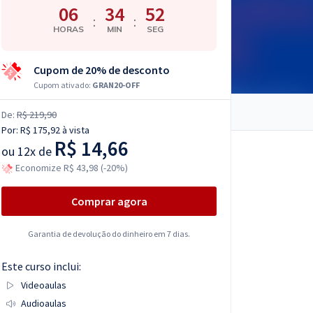
06
34
51
:
:
HORAS
MIN
SEG
Cupom de 20% de desconto
Cupom ativado:
GRAN20-OFF
De:
R$ 219,90
Por:
R$ 175,92
à vista
R$ 14,66
ou
12x de
Economize R$ 43,98 (-20%)
Comprar agora
Garantia de devolução do dinheiro em 7 dias.
Este curso inclui:
Videoaulas
Audioaulas