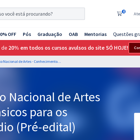
0
At
20% OFF
Pós
Graduação
OAB
Mentorias
Questões gr
 de
20% em todos os cursos avulsos do site SÓ HOJE!
Co
FUNARTE - Fundação Nacional de Artes - Conhecimentos Básicos para os Cargos de Nível Médio (Pré-edital)
 Nacional de Artes
sicos para os
io (Pré-edital)