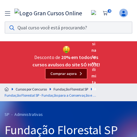
0
Assinatura Ilimitada 11
Acesso a todos os cursos. Teste grátis por 7 dias!
Assinatura OAB Até Passar
Acesso ilimitado a toda preparação para o Exame da
Desconto de
20% em todos os
Ordem, até você passar!
cursos avulsos do site SÓ HOJE!
Comprar agora
Residências Multiprofissionais
Preparação completa e intensiva para as principais
Cursos por Concurso
Fundação Florestal SP
residências em saúde do Brasil
Fundação Florestal SP - Fundação para a Conservação e a Produção Florestal do Estado de São Paulo - Conhecimentos Específicos para 01 Analista de Gestão - Administração de Empresas; Administração Pública (Pós-Edital)
Concursos
SP - Administrativas
Assinatura Ilimitada
Fundação Florestal SP
Cursos 20% OFF