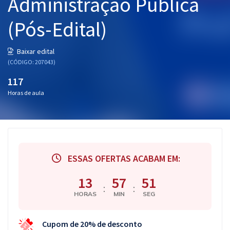
Administração Pública
(Pós-Edital)
Baixar edital
(CÓDIGO: 207043)
117
Horas de aula
ESSAS OFERTAS ACABAM EM:
13
57
50
:
:
HORAS
MIN
SEG
Cupom de 20% de desconto