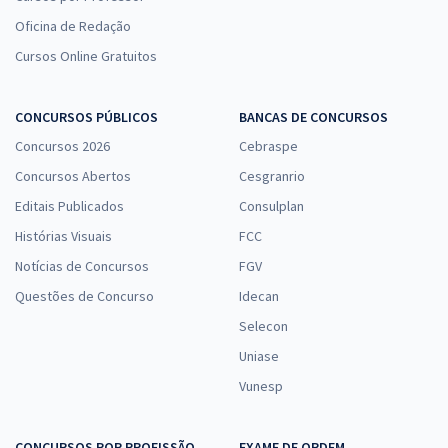
Oficina de Redação
Cursos Online Gratuitos
CONCURSOS PÚBLICOS
BANCAS DE CONCURSOS
Concursos 2026
Cebraspe
Concursos Abertos
Cesgranrio
Editais Publicados
Consulplan
Histórias Visuais
FCC
Notícias de Concursos
FGV
Questões de Concurso
Idecan
Selecon
Uniase
Vunesp
CONCURSOS POR PROFISSÃO
EXAME DE ORDEM