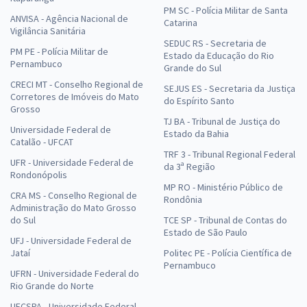
PM SC - Polícia Militar de Santa
ANVISA - Agência Nacional de
Catarina
Vigilância Sanitária
SEDUC RS - Secretaria de
PM PE - Polícia Militar de
Estado da Educação do Rio
Pernambuco
Grande do Sul
CRECI MT - Conselho Regional de
SEJUS ES - Secretaria da Justiça
Corretores de Imóveis do Mato
do Espírito Santo
Grosso
TJ BA - Tribunal de Justiça do
Universidade Federal de
Estado da Bahia
Catalão - UFCAT
TRF 3 - Tribunal Regional Federal
UFR - Universidade Federal de
da 3ª Região
Rondonópolis
MP RO - Ministério Público de
CRA MS - Conselho Regional de
Rondônia
Administração do Mato Grosso
do Sul
TCE SP - Tribunal de Contas do
Estado de São Paulo
UFJ - Universidade Federal de
Jataí
Politec PE - Polícia Científica de
Pernambuco
UFRN - Universidade Federal do
Rio Grande do Norte
UFCSPA - Universidade Federal