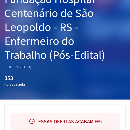
Pós
Centenário de São
Graduação
Leopoldo - RS -
OAB
Enfermeiro do
Mentorias
Trabalho (Pós-Edital)
Questões grátis
(CÓDIGO: 203161)
Conteúdo gratuito
353
Blog
Horas de aula
Aprovados
Atendimento
ESSAS OFERTAS ACABAM EM: