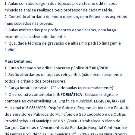
1. Aulas com abordagem dos tópicos previstos no edital, após
minuciosa análise realizada pelo professor de cada matéria.
2. Conteúdo abordado de modo objetivo, com ênfase nos aspectos
mais cobrados nas provas.
3. Aulas ministradas por professores especialistas, com larga
experiência na atividade docente.
4. Qualidade técnica de gravação de altíssimo padrão (imagem e
áudio)
Mais Detalhes:
1. Curso baseado no edital concurso público
N.º 001/2026.
2. Serão abordados os tópicos relevantes (não necessariamente
todos) a critério dos professores.
3. Carga horária prevista: 783 videoaulas (aproximadamente).
4. O curso
não
contemplará
:
INFORMÁTICA
- Cidadania digital e
combate ao cyberbullying.Lei Orgânica Municipal.
LEGISLAÇÃO
- Lei
Municipal nº 6.055/2006 - Dispõe Sobre o Regime Jurídico e o Estatuto
dos Servidores Públicos do Município de São Leopoldo e dá Outras
Providências. Lei Municipal Nº 6.571/2008 - Estabelece o Plano de
Cargos, Carreiras e Vencimentos da Fundação Hospital Centenário e
dá Outras Providências. Lei municipal nº 5.700/2005 - Regime Próprio