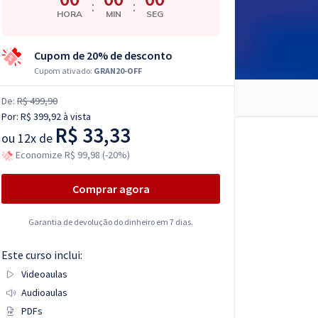
:
:
HORA
MIN
SEG
Cupom de 20% de desconto
Cupom ativado:
GRAN20-OFF
De:
R$ 499,90
Por:
R$ 399,92
à vista
R$ 33,33
ou
12x de
Economize R$ 99,98 (-20%)
Comprar agora
Garantia de devolução do dinheiro em 7 dias.
Este curso inclui:
Videoaulas
Audioaulas
PDFs