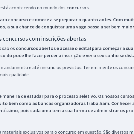
ue está acontecendo no mundo dos
concursos.
ara concurso e comece a se preparar o quanto antes. Com muita
os, a sua chance de conquistar uma vaga passa a ser bem maior
os concursos com inscrições abertas
s são os
concursos abertos e acesse o edital para começar a sua
ido pode lhe fazer perder a inscrição e ver o seu sonho se dis
 em andamento e até mesmo os previstos. Ter em mente os concurso
ais qualidade.
 maneira de estudar para o processo seletivo. Os nossos curso
uito bem como as bancas organizadoras trabalham. Conhecer a
tíssimo, pois cada uma tem a sua forma de administrar os proc
 a materiais exclusivos para o concurso em questão. São diversos 