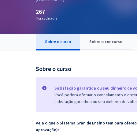
Pós
267
Graduação
Horas de aula
OAB
Sobre o curso
Sobre o concurso
Mentorias
Questões grátis
Sobre o curso
Conteúdo gratuito
Blog
Satisfação garantida ou seu dinheiro de vo
Você poderá efetuar o cancelamento e obter 
Aprovados
satisfação garantida ou seu dinheiro de volta
Atendimento
Veja o que o Sistema Gran de Ensino tem para ofer
aprovação):