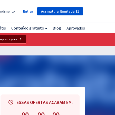
Assinatura
Ilimitada
11
endimento
Entrar
átis
Conteúdo gratuito
Blog
Aprovados
mprar agora
ESSAS OFERTAS ACABAM EM:
00
00
00