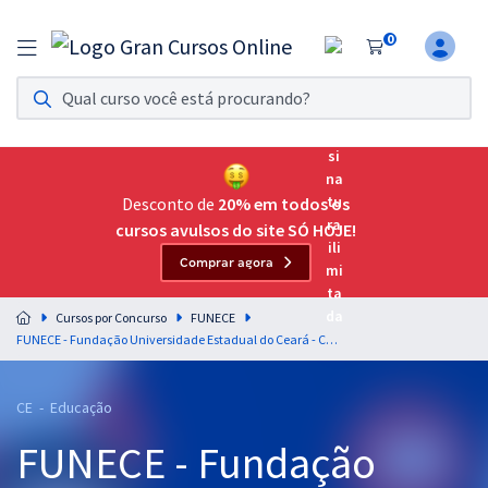
0
Assinatura Ilimitada 11
Acesso a todos os cursos. Teste grátis por 7 dias!
Assinatura OAB Até Passar
Acesso ilimitado a toda preparação para o Exame da
Desconto de
20% em todos os
Ordem, até você passar!
cursos avulsos do site SÓ HOJE!
Comprar agora
Residências Multiprofissionais
Preparação completa e intensiva para as principais
Cursos por Concurso
FUNECE
residências em saúde do Brasil
FUNECE - Fundação Universidade Estadual do Ceará - Conhecimentos Básicos para Todos os Cargos (Pré-Edital)
Concursos
CE - Educação
Assinatura Ilimitada
FUNECE - Fundação
Cursos 20% OFF