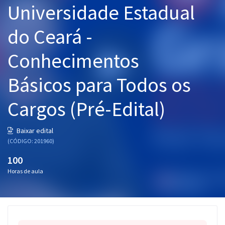
Universidade Estadual
Pós
do Ceará -
Graduação
Conhecimentos
OAB
Básicos para Todos os
Mentorias
Cargos (Pré-Edital)
Questões grátis
Conteúdo gratuito
Baixar edital
(CÓDIGO: 201960)
Blog
100
Aprovados
Horas de aula
Atendimento