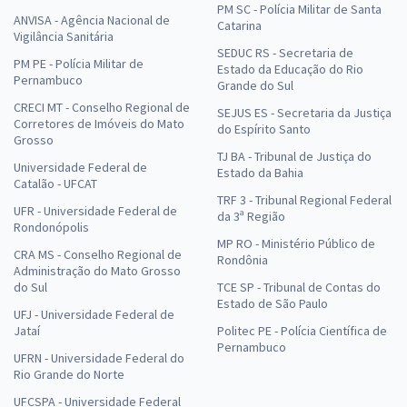
PM SC - Polícia Militar de Santa
ANVISA - Agência Nacional de
Catarina
Vigilância Sanitária
SEDUC RS - Secretaria de
PM PE - Polícia Militar de
Estado da Educação do Rio
Pernambuco
Grande do Sul
CRECI MT - Conselho Regional de
SEJUS ES - Secretaria da Justiça
Corretores de Imóveis do Mato
do Espírito Santo
Grosso
TJ BA - Tribunal de Justiça do
Universidade Federal de
Estado da Bahia
Catalão - UFCAT
TRF 3 - Tribunal Regional Federal
UFR - Universidade Federal de
da 3ª Região
Rondonópolis
MP RO - Ministério Público de
CRA MS - Conselho Regional de
Rondônia
Administração do Mato Grosso
do Sul
TCE SP - Tribunal de Contas do
Estado de São Paulo
UFJ - Universidade Federal de
Jataí
Politec PE - Polícia Científica de
Pernambuco
UFRN - Universidade Federal do
Rio Grande do Norte
UFCSPA - Universidade Federal