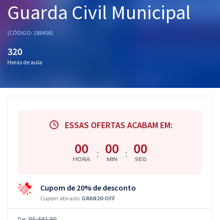
Guarda Civil Municipal
Pós
Graduação
(CÓDIGO: 188456)
320
OAB
Horas de aula
Mentorias
Questões grátis
Conteúdo gratuito
ESSAS OFERTAS ACABAM EM:
Blog
00
00
00
:
:
HORA
MIN
SEG
Aprovados
Cupom de 20% de desconto
Atendimento
Cupom ativado:
GRAN20-OFF
De:
R$ 442,80