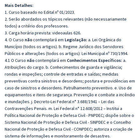
Mais Detalhes:
1. Curso baseado no Edital nº 01/2023.
2. Serão abordados os tópicos relevantes (não necessariamente
todos) a critério dos professores.
3. Carga horária prevista: videoaulas 626.
4. O Curso
não
contemplará em
Legislação:
a. Lei Orgânica do
Município (todos os artigos). b. Regime Jurídico dos Servidores
Públicos e alterações (todos os artigos): Lei Municipal nº 730/1994.
4.1 O Curso
não
contemplará em
Conhecimentos Específicos:
a.
Atribuições do cargo. b. Conhecimentos de guarda e vigilância;
rondas e inspeções; controle de entradas e saídas; medidas
preventivas contra sinistros e desordens; postura e providências em
caso de sinistros e desordens. Patrulhamento preventivo. e. Uso de
equipamentos e itens de segurança. Prevenção e combate a incêndio
e inundações. j. Decreto-Lei Federal n° 3.688/1941 – Lei das
Contravenções Penais. m. Lei Federal n° 12.608/2012 – Institui a
Política Nacional de Proteção e Defesa Civil - PNPDEC; dispõe sobre o
Sistema Nacional de Proteção e Defesa Civil - SINPDEC e o Conselho
Nacional de Proteção e Defesa Civil - CONPDEC; autoriza a criação de
sistema de informações e monitoramento de desastres.