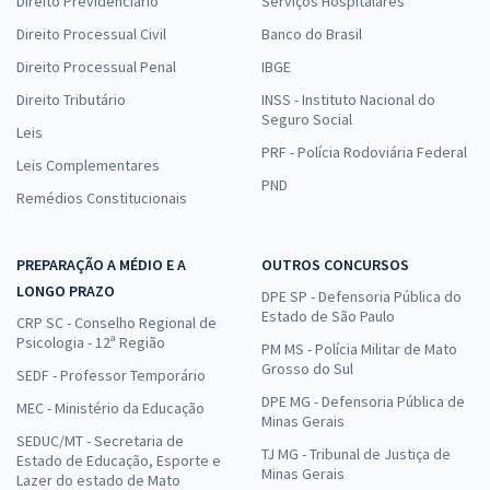
Direito Previdenciário
Serviços Hospitalares
Direito Processual Civil
Banco do Brasil
Direito Processual Penal
IBGE
Direito Tributário
INSS - Instituto Nacional do
Seguro Social
Leis
PRF - Polícia Rodoviária Federal
Leis Complementares
PND
Remédios Constitucionais
PREPARAÇÃO A MÉDIO E A
OUTROS CONCURSOS
LONGO PRAZO
DPE SP - Defensoria Pública do
Estado de São Paulo
CRP SC - Conselho Regional de
Psicologia - 12ª Região
PM MS - Polícia Militar de Mato
Grosso do Sul
SEDF - Professor Temporário
DPE MG - Defensoria Pública de
MEC - Ministério da Educação
Minas Gerais
SEDUC/MT - Secretaria de
TJ MG - Tribunal de Justiça de
Estado de Educação, Esporte e
Minas Gerais
Lazer do estado de Mato