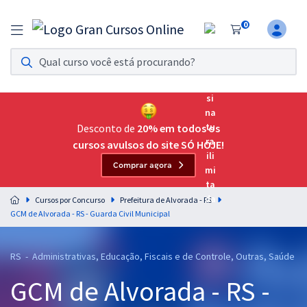
0
Assinatura Ilimitada 11
Acesso a todos os cursos. Teste grátis por 7 dias!
Assinatura OAB Até Passar
Acesso ilimitado a toda preparação para o Exame da
Desconto de
20% em todos os
Ordem, até você passar!
cursos avulsos do site SÓ HOJE!
Comprar agora
Residências Multiprofissionais
Preparação completa e intensiva para as principais
Cursos por Concurso
Prefeitura de Alvorada - RS
residências em saúde do Brasil
GCM de Alvorada - RS - Guarda Civil Municipal
Concursos
RS - Administrativas, Educação, Fiscais e de Controle, Outras, Saúde
Assinatura Ilimitada
GCM de Alvorada - RS -
Cursos 20% OFF