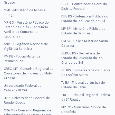
Grosso
CGDF - Controladoria Geral do
Distrito Federal
MME - Ministério de Minas e
Energia
DPE RS - Defensoria Pública do
Estado do Rio Grande do Sul
MP GO - Ministério Público do
Estado de Goiás - Secretário
MP SP - Ministério Público do
Auxiliar da Comarca de
Estado de São Paulo
Itapuranga
PM SC - Polícia Militar de Santa
ANVISA - Agência Nacional de
Catarina
Vigilância Sanitária
SEDUC RS - Secretaria de
PM PE - Polícia Militar de
Estado da Educação do Rio
Pernambuco
Grande do Sul
CRECI MT - Conselho Regional de
SEJUS ES - Secretaria da Justiça
Corretores de Imóveis do Mato
do Espírito Santo
Grosso
TJ BA - Tribunal de Justiça do
Universidade Federal de
Estado da Bahia
Catalão - UFCAT
TRF 3 - Tribunal Regional Federal
UFR - Universidade Federal de
da 3ª Região
Rondonópolis
MP RO - Ministério Público de
CRA MS - Conselho Regional de
Rondônia
Administração do Mato Grosso