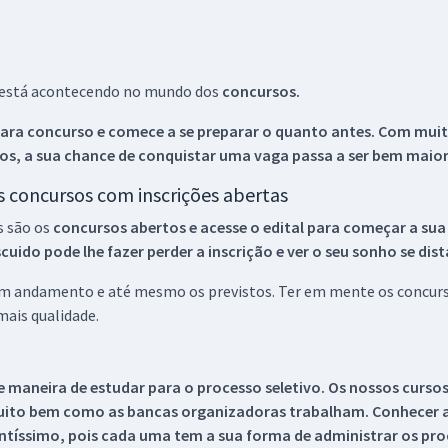
ue está acontecendo no mundo dos
concursos.
ara concurso e comece a se preparar o quanto antes. Com muita
os, a sua chance de conquistar uma vaga passa a ser bem maior
os concursos com inscrições abertas
s são os
concursos abertos e acesse o edital para começar a sua
ido pode lhe fazer perder a inscrição e ver o seu sonho se dis
 em andamento e até mesmo os previstos. Ter em mente os concurso
ais qualidade.
 maneira de estudar para o processo seletivo. Os nossos curso
uito bem como as bancas organizadoras trabalham. Conhecer a
tíssimo, pois cada uma tem a sua forma de administrar os proc