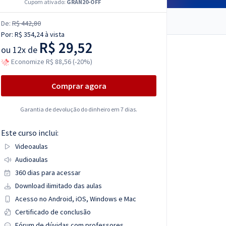
Cupom ativado:
GRAN20-OFF
De:
R$ 442,80
Por:
R$ 354,24
à vista
R$ 29,52
ou
12x de
Economize R$ 88,56 (-20%)
Comprar agora
Garantia de devolução do dinheiro em 7 dias.
Este curso inclui:
Videoaulas
Audioaulas
360 dias para acessar
Download ilimitado das aulas
Acesso no Android, iOS, Windows e Mac
Certificado de conclusão
Fórum de dúvidas com professores