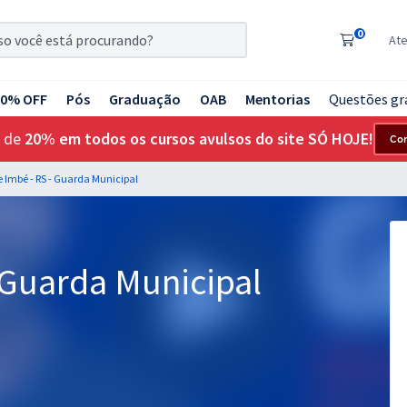
0
At
20% OFF
Pós
Graduação
OAB
Mentorias
Questões gr
 de
20% em todos os cursos avulsos do site SÓ HOJE!
Co
 Imbé - RS - Guarda Municipal
 Guarda Municipal