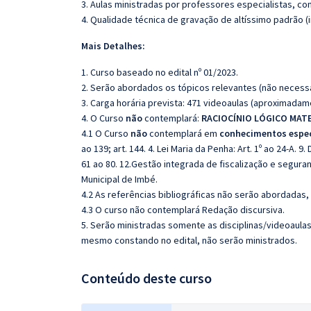
3. Aulas ministradas por professores especialistas, co
4. Qualidade técnica de gravação de altíssimo padrão 
Mais Detalhes:
1. Curso baseado no edital nº 01/2023.
2. Serão abordados os tópicos relevantes (não necessa
3. Carga horária prevista: 471 videoaulas (aproximadam
4. O Curso
não
contemplará:
RACIOCÍNIO LÓGICO MAT
4.1 O Curso
não
contemplará em
conhecimentos espec
ao 139; art. 144. 4. Lei Maria da Penha: Art. 1º ao 24-A. 9. 
61 ao 80. 12.Gestão integrada de fiscalização e seguranç
Municipal de Imbé.
4.2 As referências bibliográficas não serão abordadas,
4.3 O curso não contemplará Redação discursiva.
5. Serão ministradas somente as disciplinas/videoaula
mesmo constando no edital, não serão ministrados.
Conteúdo deste curso