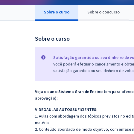
Pós
Sobre o curso
Sobre o concurso
Graduação
OAB
Sobre o curso
Mentorias
Satisfação garantida ou seu dinheiro de vo
Questões grátis
Você poderá efetuar o cancelamento e obter 
satisfação garantida ou seu dinheiro de volta
Conteúdo gratuito
Blog
Veja o que o Sistema Gran de Ensino tem para ofer
Aprovados
aprovação):
VIDEOAULAS AUTOSSUFICIENTES:
Atendimento
1. Aulas com abordagem dos tópicos previstos no edita
matéria.
2. Conteúdo abordado de modo objetivo, com ênfase n