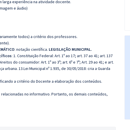
m larga experiência na atividade docente.
(imagem e áudio)
riamente todos) a critério dos professores.
ente).
EMÁTICO
: notação científica.
LEGISLAÇÃO MUNICIPAL.
íficos
: 1. Constituição Federal: Art. 1º ao 17; art. 37 ao 41; art. 137
Direitos do consumidor: Art. 1º ao 3º; art. 6º e 7º; Art. 29 ao 41; e art.
a urbana. 13.Lei Municipal nº 1.935, de 30/05/2018: cria a Guarda
 ficando a critério do Docente a elaboração dos conteúdos.
s relacionadas no informativo. Portanto, os demais conteúdos,