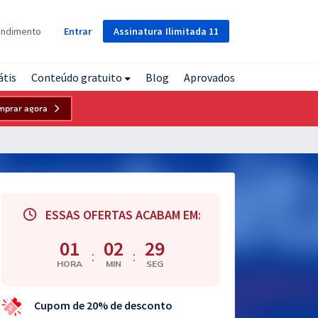
Assinatura
Ilimitada
11
endimento
Entrar
átis
Conteúdo gratuito
Blog
Aprovados
mprar agora
ESSAS OFERTAS ACABAM EM:
01
02
28
:
:
HORA
MIN
SEG
Cupom de 20% de desconto