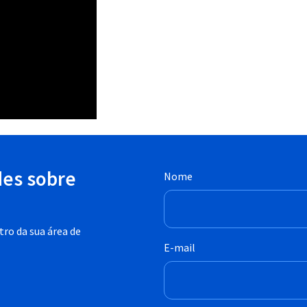
des sobre
Nome
ro da sua área de
E-mail