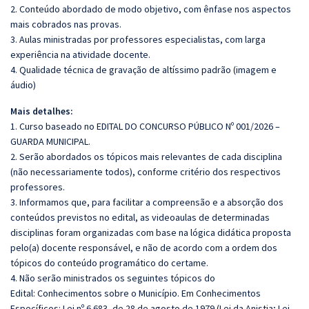
2. Conteúdo abordado de modo objetivo, com ênfase nos aspectos
mais cobrados nas provas.
3. Aulas ministradas por professores especialistas, com larga
experiência na atividade docente.
4. Qualidade técnica de gravação de altíssimo padrão (imagem e
áudio)
Mais detalhes:
1. Curso baseado no EDITAL DO CONCURSO PÚBLICO Nº 001/2026 –
GUARDA MUNICIPAL.
2. Serão abordados os tópicos mais relevantes de cada disciplina
(não necessariamente todos), conforme critério dos respectivos
professores.
3. Informamos que, para facilitar a compreensão e a absorção dos
conteúdos previstos no edital, as videoaulas de determinadas
disciplinas foram organizadas com base na lógica didática proposta
pelo(a) docente responsável, e não de acordo com a ordem dos
tópicos do conteúdo programático do certame.
4. Não serão ministrados os seguintes tópicos do
Edital: Conhecimentos sobre o Município. Em Conhecimentos
Específicos: Lei nº 6.683, de 28 de agosto de 1979 (Lei da Anistia; Lei