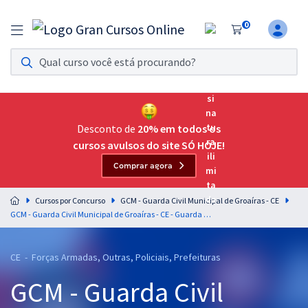
0
Assinatura Ilimitada 11
Acesso a todos os cursos. Teste grátis por 7 dias!
Assinatura OAB Até Passar
Acesso ilimitado a toda preparação para o Exame da
Desconto de
20% em todos os
Ordem, até você passar!
cursos avulsos do site SÓ HOJE!
Comprar agora
Residências Multiprofissionais
Preparação completa e intensiva para as principais
Cursos por Concurso
GCM - Guarda Civil Municipal de Groaíras - CE
residências em saúde do Brasil
GCM - Guarda Civil Municipal de Groaíras - CE - Guarda Municipal (Pós-Edital)
Concursos
CE - Forças Armadas, Outras, Policiais, Prefeituras
Assinatura Ilimitada
GCM - Guarda Civil
Cursos 20% OFF