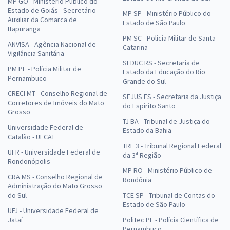
MP GO - Ministério Público do
Estado de Goiás - Secretário
MP SP - Ministério Público do
Auxiliar da Comarca de
Estado de São Paulo
Itapuranga
PM SC - Polícia Militar de Santa
ANVISA - Agência Nacional de
Catarina
Vigilância Sanitária
SEDUC RS - Secretaria de
PM PE - Polícia Militar de
Estado da Educação do Rio
Pernambuco
Grande do Sul
CRECI MT - Conselho Regional de
SEJUS ES - Secretaria da Justiça
Corretores de Imóveis do Mato
do Espírito Santo
Grosso
TJ BA - Tribunal de Justiça do
Universidade Federal de
Estado da Bahia
Catalão - UFCAT
TRF 3 - Tribunal Regional Federal
UFR - Universidade Federal de
da 3ª Região
Rondonópolis
MP RO - Ministério Público de
CRA MS - Conselho Regional de
Rondônia
Administração do Mato Grosso
do Sul
TCE SP - Tribunal de Contas do
Estado de São Paulo
UFJ - Universidade Federal de
Jataí
Politec PE - Polícia Científica de
Pernambuco