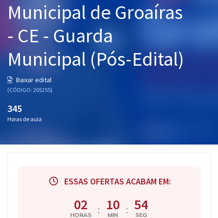
Municipal de Groaíras
Pós
- CE - Guarda
Graduação
Municipal (Pós-Edital)
OAB
Mentorias
Baixar edital
(CÓDIGO: 205255)
Questões grátis
345
Horas de aula
Conteúdo gratuito
Blog
Aprovados
ESSAS OFERTAS ACABAM EM:
Atendimento
02
10
53
:
:
HORAS
MIN
SEG