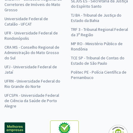
SEJUS ES - Secretaria da Justiça
Corretores de Imóveis do Mato
do Espírito Santo
Grosso
TJ BA - Tribunal de Justiça do
Universidade Federal de
Estado da Bahia
Catalão - UFCAT
TRF 3 - Tribunal Regional Federal
UFR - Universidade Federal de
da 3ª Região
Rondonópolis
MP RO - Ministério Público de
CRA MS - Conselho Regional de
Rondônia
Administração do Mato Grosso
do Sul
TCE SP - Tribunal de Contas do
Estado de São Paulo
UFJ - Universidade Federal de
Jataí
Politec PE - Polícia Científica de
Pernambuco
UFRN - Universidade Federal do
Rio Grande do Norte
UFCSPA - Universidade Federal
de Ciência da Saúde de Porto
Alegre