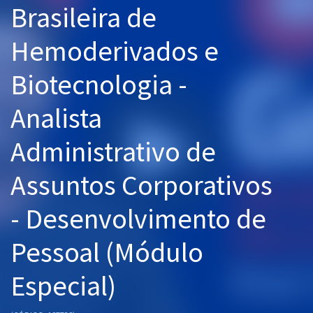
Brasileira de
Pós
Hemoderivados e
Graduação
Biotecnologia -
OAB
Analista
Mentorias
Administrativo de
Questões grátis
Conteúdo gratuito
Assuntos Corporativos
Blog
- Desenvolvimento de
Aprovados
Pessoal (Módulo
Atendimento
Especial)