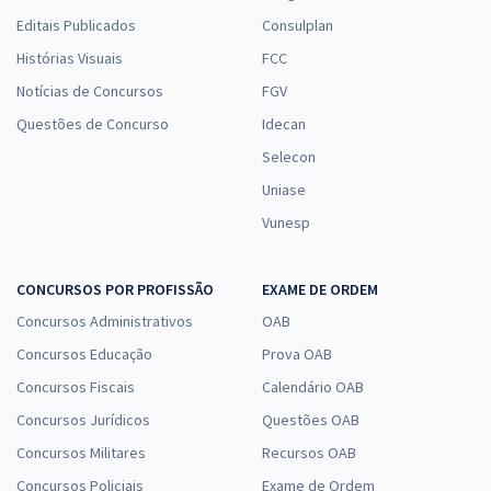
Editais Publicados
Consulplan
Histórias Visuais
FCC
Notícias de Concursos
FGV
Questões de Concurso
Idecan
Selecon
Uniase
Vunesp
CONCURSOS POR PROFISSÃO
EXAME DE ORDEM
Concursos Administrativos
OAB
Concursos Educação
Prova OAB
Concursos Fiscais
Calendário OAB
Concursos Jurídicos
Questões OAB
Concursos Militares
Recursos OAB
Concursos Policiais
Exame de Ordem