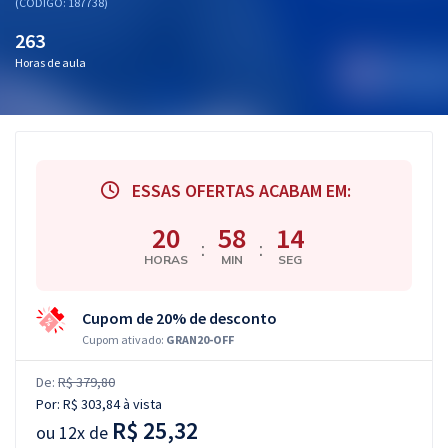
(CÓDIGO: 187738)
263
Horas de aula
ESSAS OFERTAS ACABAM EM:
20
58
13
:
:
HORAS
MIN
SEG
Cupom de 20% de desconto
Cupom ativado:
GRAN20-OFF
De:
R$ 379,80
Por:
R$ 303,84
à vista
R$ 25,32
ou
12x de