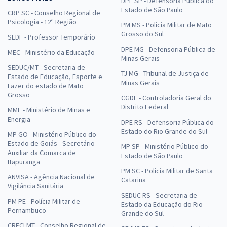
DPE SP - Defensoria Pública do
Estado de São Paulo
CRP SC - Conselho Regional de
Psicologia - 12ª Região
PM MS - Polícia Militar de Mato
Grosso do Sul
SEDF - Professor Temporário
DPE MG - Defensoria Pública de
MEC - Ministério da Educação
Minas Gerais
SEDUC/MT - Secretaria de
TJ MG - Tribunal de Justiça de
Estado de Educação, Esporte e
Minas Gerais
Lazer do estado de Mato
Grosso
CGDF - Controladoria Geral do
Distrito Federal
MME - Ministério de Minas e
Energia
DPE RS - Defensoria Pública do
Estado do Rio Grande do Sul
MP GO - Ministério Público do
Estado de Goiás - Secretário
MP SP - Ministério Público do
Auxiliar da Comarca de
Estado de São Paulo
Itapuranga
PM SC - Polícia Militar de Santa
ANVISA - Agência Nacional de
Catarina
Vigilância Sanitária
SEDUC RS - Secretaria de
PM PE - Polícia Militar de
Estado da Educação do Rio
Pernambuco
Grande do Sul
CRECI MT - Conselho Regional de