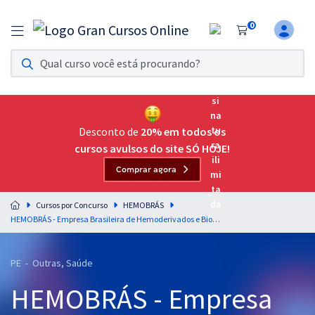
0
Assinatura Ilimitada 11
Acesso a todos os cursos. Teste grátis por 7 dias!
Assinatura OAB Até Passar
Acesso ilimitado a toda preparação para o Exame da
Desconto de
20% em todos os
Ordem, até você passar!
cursos avulsos do site SÓ HOJE!
Comprar agora
Residências Multiprofissionais
Preparação completa e intensiva para as principais
Cursos por Concurso
HEMOBRÁS
residências em saúde do Brasil
HEMOBRÁS - Empresa Brasileira de Hemoderivados e Biotecnologia - Analista Administrativo de Assuntos Corporativos - Desenvolvimento de Pessoal (Módulo Especial)
Concursos
PE - Outras, Saúde
Assinatura Ilimitada
HEMOBRÁS - Empresa
Cursos 20% OFF