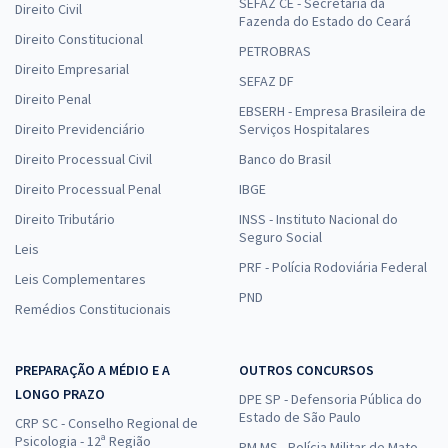
SEFAZ CE - Secretaria da
Direito Civil
Fazenda do Estado do Ceará
Direito Constitucional
PETROBRAS
Direito Empresarial
SEFAZ DF
Direito Penal
EBSERH - Empresa Brasileira de
Direito Previdenciário
Serviços Hospitalares
Direito Processual Civil
Banco do Brasil
Direito Processual Penal
IBGE
Direito Tributário
INSS - Instituto Nacional do
Seguro Social
Leis
PRF - Polícia Rodoviária Federal
Leis Complementares
PND
Remédios Constitucionais
PREPARAÇÃO A MÉDIO E A
OUTROS CONCURSOS
LONGO PRAZO
DPE SP - Defensoria Pública do
Estado de São Paulo
CRP SC - Conselho Regional de
Psicologia - 12ª Região
PM MS - Polícia Militar de Mato