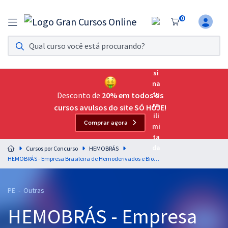
0
Assinatura Ilimitada 11
Acesso a todos os cursos. Teste grátis por 7 dias!
Assinatura OAB Até Passar
Acesso ilimitado a toda preparação para o Exame da
Desconto de
20% em todos os
Ordem, até você passar!
cursos avulsos do site SÓ HOJE!
Comprar agora
Residências Multiprofissionais
Preparação completa e intensiva para as principais
Cursos por Concurso
HEMOBRÁS
residências em saúde do Brasil
HEMOBRÁS - Empresa Brasileira de Hemoderivados e Biotecnologia - Analista Administrativo de Assuntos Corporativos - Jornalismo
Concursos
PE - Outras
Assinatura Ilimitada
HEMOBRÁS - Empresa
Cursos 20% OFF