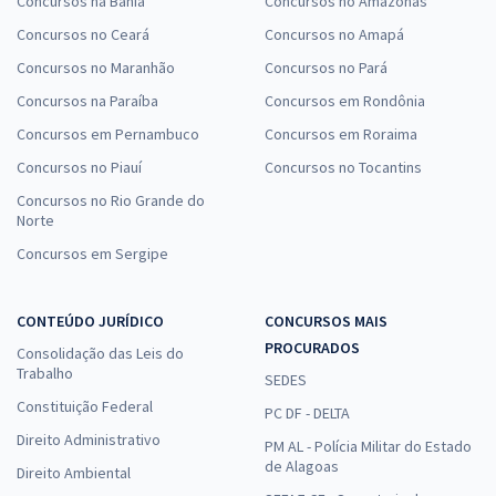
Concursos na Bahia
Concursos no Amazonas
Concursos no Ceará
Concursos no Amapá
Concursos no Maranhão
Concursos no Pará
Concursos na Paraíba
Concursos em Rondônia
Concursos em Pernambuco
Concursos em Roraima
Concursos no Piauí
Concursos no Tocantins
Concursos no Rio Grande do
Norte
Concursos em Sergipe
CONTEÚDO JURÍDICO
CONCURSOS MAIS
PROCURADOS
Consolidação das Leis do
Trabalho
SEDES
Constituição Federal
PC DF - DELTA
Direito Administrativo
PM AL - Polícia Militar do Estado
de Alagoas
Direito Ambiental