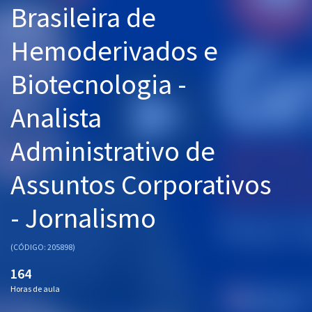
Brasileira de
Pós
Hemoderivados e
Graduação
Biotecnologia -
OAB
Analista
Mentorias
Administrativo de
Questões grátis
Conteúdo gratuito
Assuntos Corporativos
Blog
- Jornalismo
Aprovados
(CÓDIGO: 205898)
Atendimento
164
Horas de aula