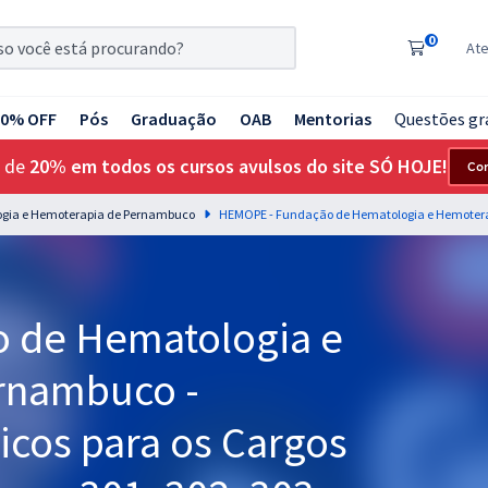
0
At
20% OFF
Pós
Graduação
OAB
Mentorias
Questões gr
 de
20% em todos os cursos avulsos do site SÓ HOJE!
Co
gia e Hemoterapia de Pernambuco
 de Hematologia e
rnambuco -
cos para os Cargos