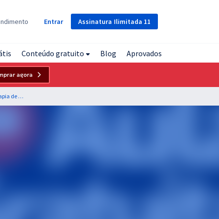
Assinatura
Ilimitada
11
endimento
Entrar
átis
Conteúdo gratuito
Blog
Aprovados
mprar agora
HEMOPE - Fundação de Hematologia e Hemoterapia de Pernambuco - Conhecimentos Básicos para os Cargos de Nível Médio - Cargos 301, 302, 303, 304, 305, 306, 307, 308, 309, 310, 311, 312, 313, 314, 315, 316, 317, 318, 319 e 320 - Hemo - Assistente