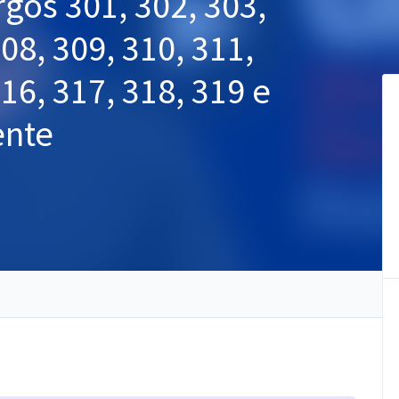
rgos 301, 302, 303,
308, 309, 310, 311,
316, 317, 318, 319 e
ente