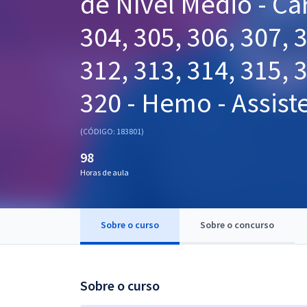
de Nível Médio - Ca
Pós
304, 305, 306, 307, 
Graduação
312, 313, 314, 315, 
OAB
320 - Hemo - Assist
Mentorias
(CÓDIGO: 183801)
Questões grátis
98
Conteúdo gratuito
Horas de aula
Blog
Aprovados
Sobre o curso
Sobre o concurso
Atendimento
Sobre o curso