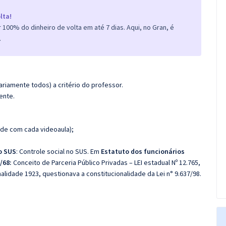
lta!
100% do dinheiro de volta em até 7 dias. Aqui, no Gran, é
.
riamente todos) a critério do professor.
ente.
de com cada videoaula);
o SUS
:
Controle social no SUS. Em
Estatuto dos funcionários
3/68:
Conceito de Parceria Público Privadas – LEI estadual Nº 12.765,
nalidade 1923, questionava a constitucionalidade da Lei n° 9.637/98.