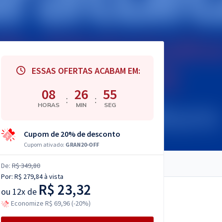
ESSAS OFERTAS ACABAM EM:
08
26
54
:
:
HORAS
MIN
SEG
Cupom de 20% de desconto
Cupom ativado:
GRAN20-OFF
De:
R$ 349,80
Por:
R$ 279,84
à vista
R$ 23,32
ou
12x de
Economize R$ 69,96 (-20%)