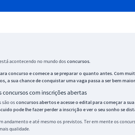
ue está acontecendo no mundo dos
concursos.
ara concurso e comece a se preparar o quanto antes. Com muita
os, a sua chance de conquistar uma vaga passa a ser bem maior
os concursos com inscrições abertas
s são os
concursos abertos e acesse o edital para começar a sua
ido pode lhe fazer perder a inscrição e ver o seu sonho se dis
 em andamento e até mesmo os previstos. Ter em mente os concurso
ais qualidade.