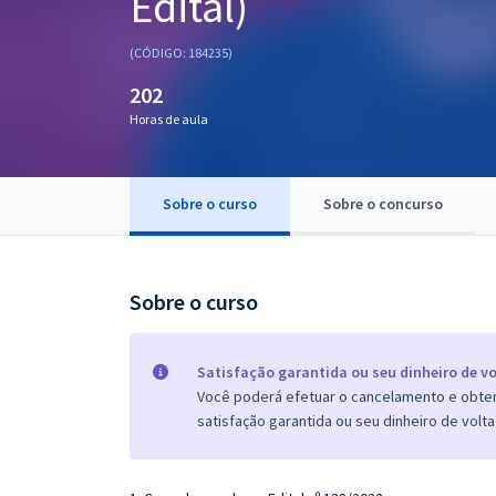
Edital)
Pós
(CÓDIGO: 184235)
Graduação
202
Horas de aula
OAB
Mentorias
Sobre o curso
Sobre o concurso
Questões grátis
Conteúdo gratuito
Sobre o curso
Blog
Aprovados
Satisfação garantida ou seu dinheiro de vo
Você poderá efetuar o cancelamento e obter 
satisfação garantida ou seu dinheiro de volta
Atendimento