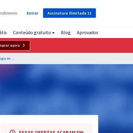
Assinatura
Ilimitada
11
endimento
Entrar
átis
Conteúdo gratuito
Blog
Aprovados
mprar agora
HEMOPE - Fundação de Hemoterapia e Hematologia de Pernambuco - Nutricionista (Módulo Especial) (Pré-Edital)
ESSAS OFERTAS ACABAM EM: