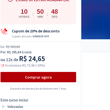
10
50
47
:
:
HORAS
MIN
SEG
Cupom de 20% de desconto
Cupom ativado:
GRAN20-OFF
De:
R$ 369,80
Por:
R$ 295,84
à vista
R$ 24,65
ou
12x de
Economize R$ 73,96 (-20%)
Comprar agora
Garantia de devolução do dinheiro em 7 dias.
Este curso inclui:
Videoaulas