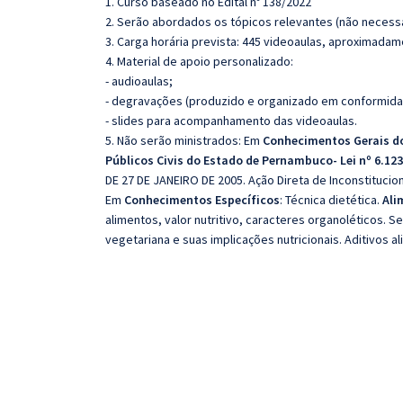
1. Curso baseado no Edital nº 138/2022
2. Serão abordados os tópicos relevantes (não necessa
3. Carga horária prevista: 445 videoaulas, aproximadam
4. Material de apoio personalizado:
- audioaulas;
- degravações (produzido e organizado em conformida
- slides para acompanhamento das videoaulas.
5. Não serão ministrados:
Em
Conhecimentos Gerais d
Públicos Civis do Estado de Pernambuco- Lei nº 6.12
DE 27 DE JANEIRO DE 2005.
Ação Direta de Inconstitucio
Em
Conhecimentos Específicos
:
Técnica dietética.
Ali
alimentos, valor nutritivo, caracteres organoléticos.
Se
vegetariana e suas implicações nutricionais.
Aditivos a