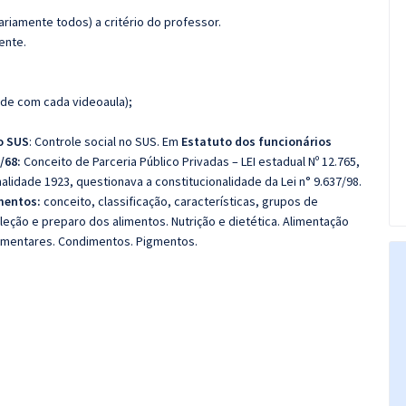
riamente todos) a critério do professor.
ente.
de com cada videoaula);
o SUS
:
Controle social no SUS. Em
Estatuto dos funcionários
3/68:
Conceito de Parceria Público Privadas – LEI estadual Nº 12.765,
nalidade 1923, questionava a constitucionalidade da Lei n° 9.637/98.
mentos:
conceito, classificação, características, grupos de
leção e preparo dos alimentos.
Nutrição e dietética.
Alimentação
limentares.
Condimentos.
Pigmentos.