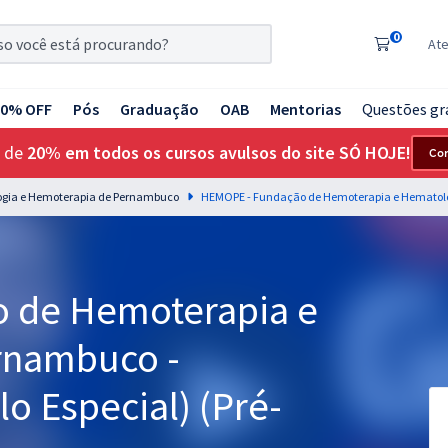
0
At
20% OFF
Pós
Graduação
OAB
Mentorias
Questões gr
 de
20% em todos os cursos avulsos do site SÓ HOJE!
Co
gia e Hemoterapia de Pernambuco
 de Hemoterapia e
rnambuco -
lo Especial) (Pré-