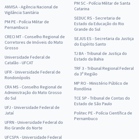
PM SC - Polícia Militar de Santa
ANVISA - Agência Nacional de
Catarina
Vigilância Sanitária
SEDUC RS - Secretaria de
PM PE - Polícia Militar de
Estado da Educação do Rio
Pernambuco
Grande do Sul
CRECI MT - Conselho Regional de
SEJUS ES - Secretaria da Justiça
Corretores de Imóveis do Mato
do Espírito Santo
Grosso
TJ BA - Tribunal de Justiça do
Universidade Federal de
Estado da Bahia
Catalão - UFCAT
TRF 3 - Tribunal Regional Federal
UFR - Universidade Federal de
da 3ª Região
Rondonópolis
MP RO - Ministério Público de
CRA MS - Conselho Regional de
Rondônia
Administração do Mato Grosso
do Sul
TCE SP - Tribunal de Contas do
Estado de São Paulo
UFJ - Universidade Federal de
Jataí
Politec PE - Polícia Científica de
Pernambuco
UFRN - Universidade Federal do
Rio Grande do Norte
UFCSPA - Universidade Federal