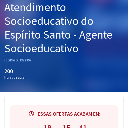
Atendimento
Pós
Socioeducativo do
Graduação
Espírito Santo - Agente
OAB
Socioeducativo
Mentorias
Questões grátis
(CÓDIGO: 197239)
200
Conteúdo gratuito
Horas de aula
Blog
Aprovados
Atendimento
ESSAS OFERTAS ACABAM EM:
19
15
40