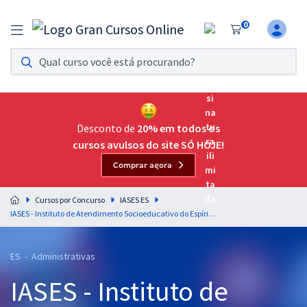
0
Assinatura Ilimitada 11
Acesso a todos os cursos. Teste grátis por 7 dias!
Assinatura OAB Até Passar
Acesso ilimitado a toda preparação para o Exame da
Desconto de
20% em todos os
Ordem, até você passar!
cursos avulsos do site SÓ HOJE!
Comprar agora
Residências Multiprofissionais
Preparação completa e intensiva para as principais
Cursos por Concurso
IASES ES
residências em saúde do Brasil
IASES - Instituto de Atendimento Socioeducativo do Espírito Santo - Agente Socioeducativo
Concursos
ES - Administrativas
Assinatura Ilimitada
IASES - Instituto de
Cursos 20% OFF