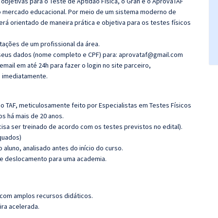
objetivas para o Teste de Aptidão Física, o Gran e o AprovaTAF
no mercado educacional. Por meio de um sistema moderno de
será orientado de maneira prática e objetiva para os testes físicos
tações de um profissional da área.
ar seus dados (nome completo e CPF) para: aprovataf@gmail.com
ail em até 24h para fazer o login no site parceiro,
o imediatamente.
o TAF, meticulosamente feito por Especialistas em Testes Físicos
s há mais de 20 anos.
cisa ser treinado de acordo com os testes previstos no edital).
quados)
 aluno, analisado antes do início do curso.
 de deslocamento para uma academia.
 com amplos recursos didáticos.
ira acelerada.