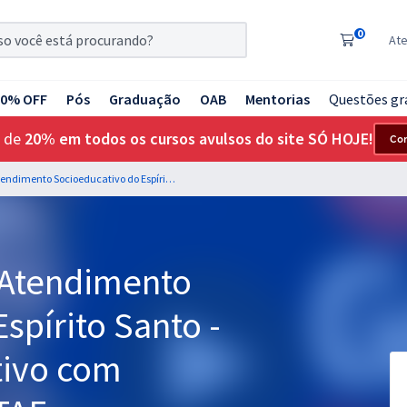
0
At
20% OFF
Pós
Graduação
OAB
Mentorias
Questões gr
 de
20% em todos os cursos avulsos do site SÓ HOJE!
Co
IASES - Instituto de Atendimento Socioeducativo do Espírito Santo - Agente Socioeducativo com Orientações para o TAF
e Atendimento
spírito Santo -
tivo com