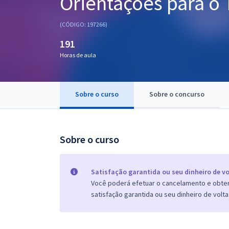
Orientações para o 
Pós
(CÓDIGO: 197266)
Graduação
191
Horas de aula
OAB
Mentorias
Sobre o curso
Sobre o concurso
Questões grátis
Conteúdo gratuito
Sobre o curso
Blog
Aprovados
Satisfação garantida ou seu dinheiro de vo
Você poderá efetuar o cancelamento e obter 
satisfação garantida ou seu dinheiro de volta
Atendimento