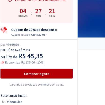
04
27
20
:
:
HORAS
MIN
SEG
Cupom de 20% de desconto
Cupom ativado:
GRAN20-OFF
De:
R$ 680,29
Por:
R$ 544,23
à vista
R$ 45,35
ou
12x de
Economize R$ 136,06 (-20%)
Comprar agora
Garantia de devolução do dinheiro em 7 dias.
Este curso inclui:
Videoaulas