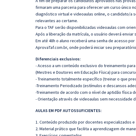
A fim de preparar os candidatos aprovados nas provas 
firmaram uma parceria para oferecer um curso único 
diagnóstico virtual e videoaulas online, o candidato/a 
relevantes ao certame.
Para o TAF serão disponibilizadas videoaulas com orien
Após a liberação da matrícula, o usuário deverá envi
Em até 48h o aluno receberá uma senha de acesso por em
AprovaTaf.com.br, onde poderá iniciar seu preparatóri
Diferenciais exclusivos:
- Acesso a um conteúdo exclusivo do treinamento para 
(Mestres e Doutores em Educação Física) para concurso
- Treinamento totalmente específico (treinar o que pre
-Treinamento Periodizado (estímulos e descansos ade
-Treinamento de acordo com o nível de aptidão física do
- Orientação através de videoaulas sem necessidade
AULAS EM PDF AUTOSSUFICIENTES:
1. Conteúdo produzido por docentes especializados e
2. Material prático que facilita a aprendizagem de mane
3. Exercícios comentados.