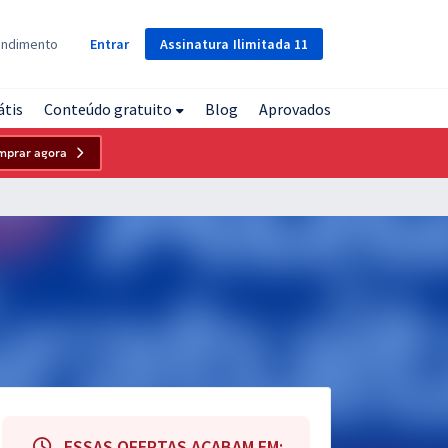
Assinatura
Ilimitada
11
endimento
Entrar
átis
Conteúdo gratuito
Blog
Aprovados
mprar agora
ESSAS OFERTAS ACABAM EM: