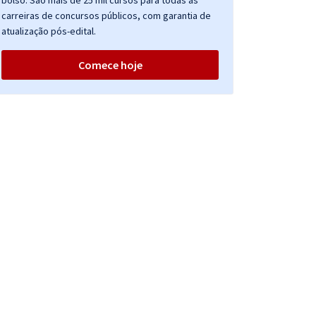
bolso. São mais de 25 mil cursos para todas as
carreiras de concursos públicos, com garantia de
atualização pós-edital.
Comece hoje