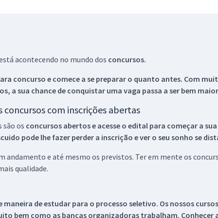
ue está acontecendo no mundo dos
concursos.
ara concurso e comece a se preparar o quanto antes. Com muita
os, a sua chance de conquistar uma vaga passa a ser bem maior
os concursos com inscrições abertas
s são os
concursos abertos e acesse o edital para começar a sua
ido pode lhe fazer perder a inscrição e ver o seu sonho se dis
 em andamento e até mesmo os previstos. Ter em mente os concurso
ais qualidade.
 maneira de estudar para o processo seletivo. Os nossos curso
uito bem como as bancas organizadoras trabalham. Conhecer a