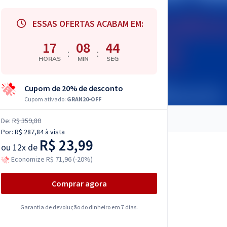
ESSAS OFERTAS ACABAM EM:
17
08
43
:
:
HORAS
MIN
SEG
Cupom de 20% de desconto
Cupom ativado:
GRAN20-OFF
De:
R$ 359,80
Por:
R$ 287,84
à vista
R$ 23,99
ou
12x de
Economize R$ 71,96 (-20%)
Comprar agora
Garantia de devolução do dinheiro em 7 dias.