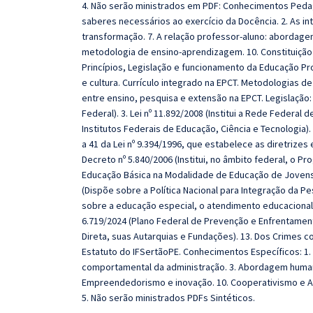
4. Não serão ministrados em PDF: Conhecimentos Pedag
saberes necessários ao exercício da Docência. 2. As i
transformação. 7. A relação professor-aluno: abordage
metodologia de ensino-aprendizagem. 10. Constituição hi
Princípios, Legislação e funcionamento da Educação Prof
e cultura. Currículo integrado na EPCT. Metodologias de 
entre ensino, pesquisa e extensão na EPCT. Legislação: 
Federal). 3. Lei nº 11.892/2008 (Institui a Rede Federal 
Institutos Federais de Educação, Ciência e Tecnologia). 
a 41 da Lei nº 9.394/1996, que estabelece as diretrizes
Decreto nº 5.840/2006 (Institui, no âmbito federal, o P
Educação Básica na Modalidade de Educação de Jovens e
(Dispõe sobre a Política Nacional para Integração da Pe
sobre a educação especial, o atendimento educacional e
6.719/2024 (Plano Federal de Prevenção e Enfrentament
Direta, suas Autarquias e Fundações). 13. Dos Crimes co
Estatuto do IFSertãoPE. Conhecimentos Específicos: 1
comportamental da administração. 3. Abordagem humanís
Empreendedorismo e inovação. 10. Cooperativismo e A
5. Não serão ministrados PDFs Sintéticos.