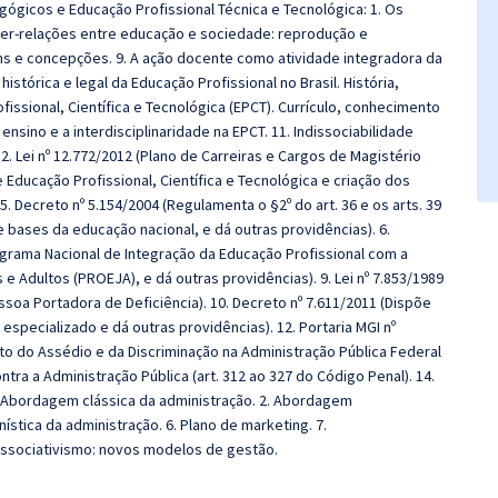
ógicos e Educação Profissional Técnica e Tecnológica: 1. Os
nter-relações entre educação e sociedade: reprodução e
ns e concepções. 9. A ação docente como atividade integradora da
stórica e legal da Educação Profissional no Brasil. História,
issional, Científica e Tecnológica (EPCT). Currículo, conhecimento
ensino e a interdisciplinaridade na EPCT. 11. Indissociabilidade
2. Lei nº 12.772/2012 (Plano de Carreiras e Cargos de Magistério
de Educação Profissional, Científica e Tecnológica e criação dos
5. Decreto nº 5.154/2004 (Regulamenta o §2º do art. 36 e os arts. 39
 e bases da educação nacional, e dá outras providências). 6.
rograma Nacional de Integração da Educação Profissional com a
 Adultos (PROEJA), e dá outras providências). 9. Lei nº 7.853/1989
ssoa Portadora de Deficiência). 10. Decreto nº 7.611/2011 (Dispõe
specializado e dá outras providências). 12. Portaria MGI nº
o do Assédio e da Discriminação na Administração Pública Federal
ntra a Administração Pública (art. 312 ao 327 do Código Penal). 14.
. Abordagem clássica da administração. 2. Abordagem
tica da administração. 6. Plano de marketing. 7.
ssociativismo: novos modelos de gestão.