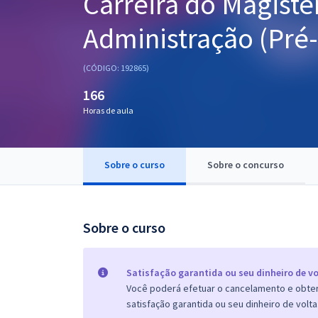
Carreira do Magistér
Pós
Administração (Pré-
Graduação
(CÓDIGO: 192865)
OAB
166
Mentorias
Horas de aula
Questões grátis
Sobre o curso
Sobre o concurso
Conteúdo gratuito
Blog
Sobre o curso
Aprovados
Atendimento
Satisfação garantida ou seu dinheiro de vo
Você poderá efetuar o cancelamento e obter 
satisfação garantida ou seu dinheiro de volta