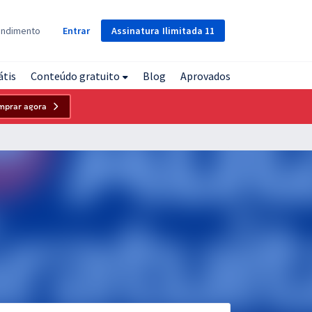
Assinatura
Ilimitada
11
endimento
Entrar
átis
Conteúdo gratuito
Blog
Aprovados
mprar agora