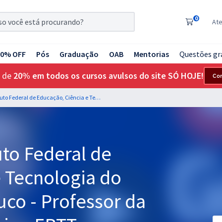
0
At
20% OFF
Pós
Graduação
OAB
Mentorias
Questões gr
 de
20% em todos os cursos avulsos do site SÓ HOJE!
Co
IF Sertão PE - Instituto Federal de Educação, Ciência e Tecnologia do Sertão de Pernambuco - Professor da Carreira do Magistério - EBTT: Administração (Pré-edital)
tuto Federal de
e Tecnologia do
co - Professor da