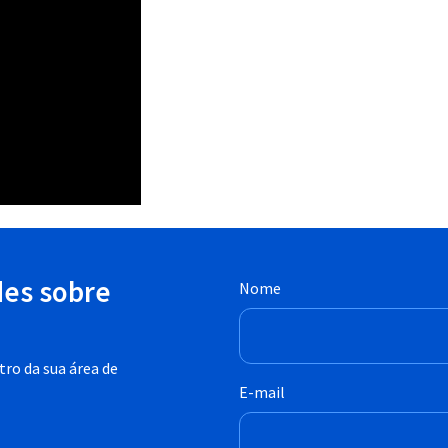
des sobre
Nome
ro da sua área de
E-mail