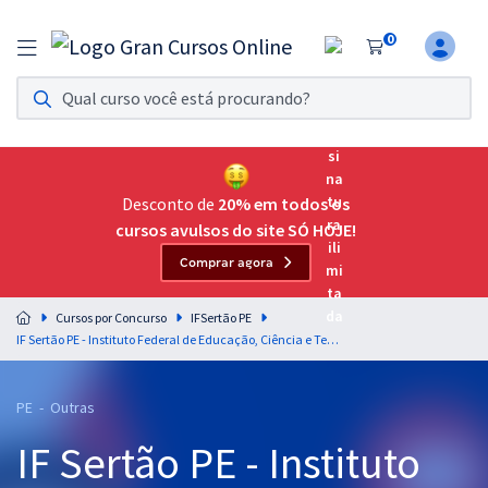
0
Assinatura Ilimitada 11
Acesso a todos os cursos. Teste grátis por 7 dias!
Assinatura OAB Até Passar
Acesso ilimitado a toda preparação para o Exame da
Desconto de
20% em todos os
Ordem, até você passar!
cursos avulsos do site SÓ HOJE!
Comprar agora
Residências Multiprofissionais
Preparação completa e intensiva para as principais
Cursos por Concurso
IFSertão PE
residências em saúde do Brasil
IF Sertão PE - Instituto Federal de Educação, Ciência e Tecnologia do Sertão de Pernambuco - Técnico em Laboratório de Química (Módulo Especial) (Pré-edital)
Concursos
PE - Outras
Assinatura Ilimitada
IF Sertão PE - Instituto
Cursos 20% OFF