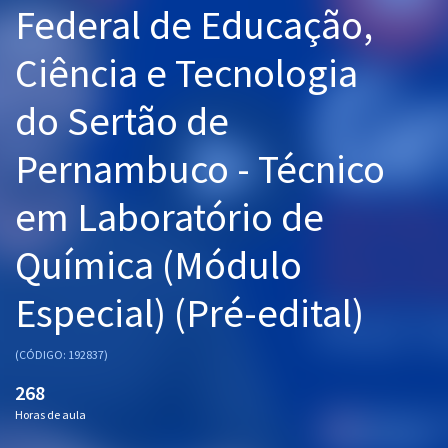
Federal de Educação,
Pós
Ciência e Tecnologia
Graduação
do Sertão de
OAB
Pernambuco - Técnico
Mentorias
em Laboratório de
Questões grátis
Conteúdo gratuito
Química (Módulo
Blog
Especial) (Pré-edital)
Aprovados
(CÓDIGO: 192837)
Atendimento
268
Horas de aula